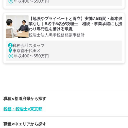
年収
400〜650万円
【勉強やプライベートと両立】実働7.5時間・基本残
業なし｜8名中5名が税理士｜相続・事業承継にも携
わり専門性を磨ける環境
税理士法人黒米税務相談事務所
税務会計スタッフ
東京都千代田区
年収
400〜650万円
職種×都道府県から探す
税務・税理士×東京都
職種×中エリアから探す