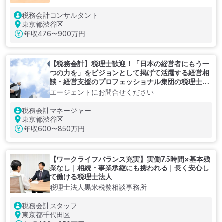
税務会計コンサルタント
東京都渋谷区
年収
476〜900万円
【税務会計】税理士歓迎！「日本の経営者にもう一
つの力を」をビジョンとして掲げて活躍する経営相
談・経営支援のプロフェッショナル集団の税理士法
人
エージェントにお問合せください
税務会計マネージャー
東京都渋谷区
年収
600〜850万円
【ワークライフバランス充実】実働7.5時間×基本残
業なし｜相続・事業承継にも携われる｜長く安心し
て働ける税理士法人
税理士法人黒米税務相談事務所
税務会計スタッフ
東京都千代田区