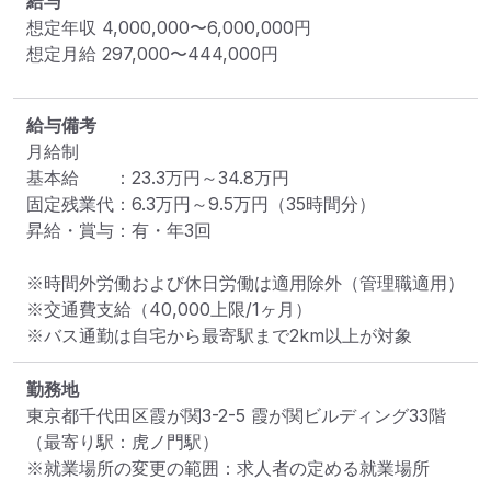
給与
想定年収
4,000,000
〜
6,000,000
円
想定月給
297,000
〜
444,000
円
給与備考
月給制

基本給　　：23.3万円～34.8万円

固定残業代：6.3万円～9.5万円（35時間分）

昇給・賞与：有・年3回

※時間外労働および休日労働は適用除外（管理職適用）

※交通費支給（40,000上限/1ヶ月）

※バス通勤は自宅から最寄駅まで2km以上が対象
勤務地
東京都千代田区霞が関3-2-5 霞が関ビルディング33階
（最寄り駅：虎ノ門駅）
※就業場所の変更の範囲：求人者の定める就業場所