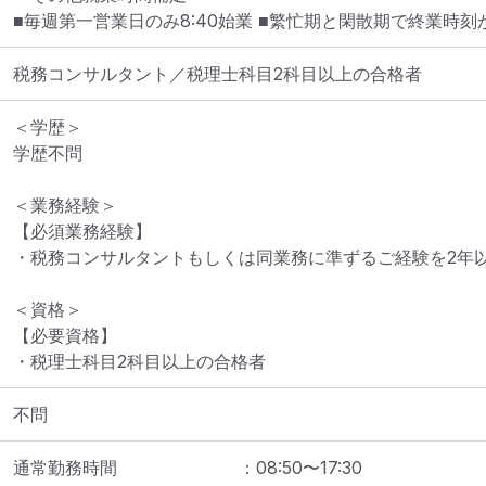
■毎週第一営業日のみ8:40始業 ■繁忙期と閑散期で終業時刻
税務コンサルタント／税理士科目2科目以上の合格者
＜学歴＞

学歴不問

＜業務経験＞

【必須業務経験】

・税務コンサルタントもしくは同業務に準ずるご経験を2年以
＜資格＞

【必要資格】

不問
通常勤務時間
：
08:50
〜
17:30