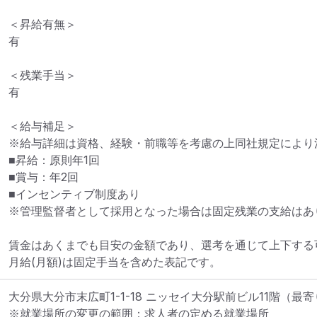
＜昇給有無＞

有

＜残業手当＞

有

＜給与補足＞

※給与詳細は資格、経験・前職等を考慮の上同社規定により決
■昇給：原則年1回

■賞与：年2回

■インセンティブ制度あり

※管理監督者として採用となった場合は固定残業の支給はあり
賃金はあくまでも目安の金額であり、選考を通じて上下する可
月給(月額)は固定手当を含めた表記です。
大分県大分市末広町1-1-18 ニッセイ大分駅前ビル11階
（最寄
※就業場所の変更の範囲：求人者の定める就業場所