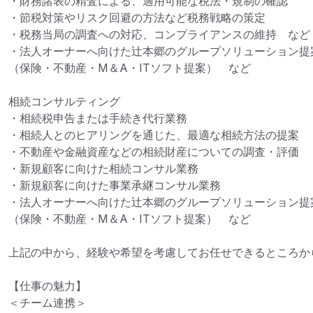
・財務諸表の精査による、適用可能な税法・規制の確認

・節税対策やリスク回避の方法など税務戦略の策定

・税務当局の調査への対応、コンプライアンスの維持　など

・法人オーナーへ向けた辻本郷のグループソリューション提案
（保険・不動産・М＆A・ITソフト提案）　など

相続コンサルティング

・相続税申告または手続き代行業務

・相続人とのヒアリングを通じた、最適な相続方法の提案

・不動産や金融資産などの相続財産についての調査・評価　

・新規顧客に向けた相続コンサル業務

・新規顧客に向けた事業承継コンサル業務

・法人オーナーへ向けた辻本郷のグループソリューション提案
（保険・不動産・М＆A・ITソフト提案）　など

上記の中から、経験や希望を考慮してお任せできるところか
【仕事の魅力】

＜チーム連携＞
