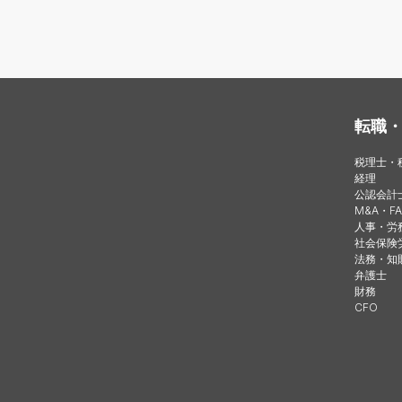
転職
税理士・
経理
公認会計
M&A・FA
人事・労
社会保険
法務・知
弁護士
財務
CFO