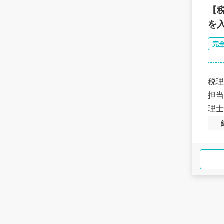
【
を
完
税理
担当
理士