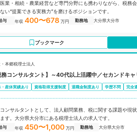
医業・相続・農業経営など専門分野にも携わりながら、税務会
ない“提案できる実務力”を磨けるポジションです。
400〜678
給与
勤務地
大分県大分市
年収
万円
ブックマーク
辻・本郷税理士法人
税務コンサルタント】～40代以上活躍中／セカンドキャ
休・産休実績あり
資格取得支援制度
退職金制度あり
学歴不問
完全
コンサルタントとして、法人顧問業務、税に関する課題や現状
ます。大分県大分市にある税理士法人の求人です。
450〜1,000
給与
勤務地
大分県大分市
年収
万円