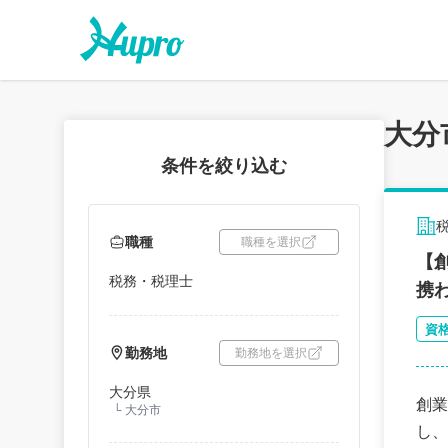
大分
条件を絞り込む
職種
職種を選択
【
税務・税理士
携
資
勤務地
勤務地を選択
大分県
創業
└
大分市
し、