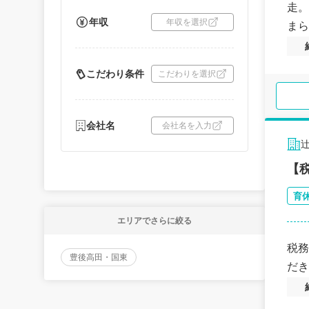
走。
年収
年収を選択
まら
こだわり条件
こだわりを選択
会社名
会社名を入力
【
育
エリアでさらに絞る
税務
豊後高田・国東
だき