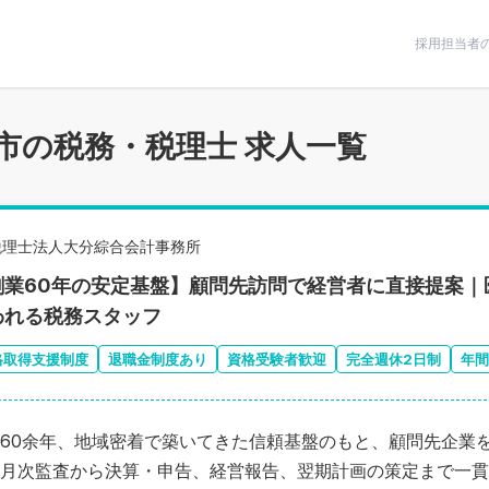
条件で絞りこむ
採用担当者
市の税務・税理士 求人一覧
税理士法人大分綜合会計事務所
創業60年の安定基盤】顧問先訪問で経営者に直接提案｜
われる税務スタッフ
格取得支援制度
退職金制度あり
資格受験者歓迎
完全週休2日制
年間
60余年、地域密着で築いてきた信頼基盤のもと、顧問先企業
月次監査から決算・申告、経営報告、翌期計画の策定まで一貫