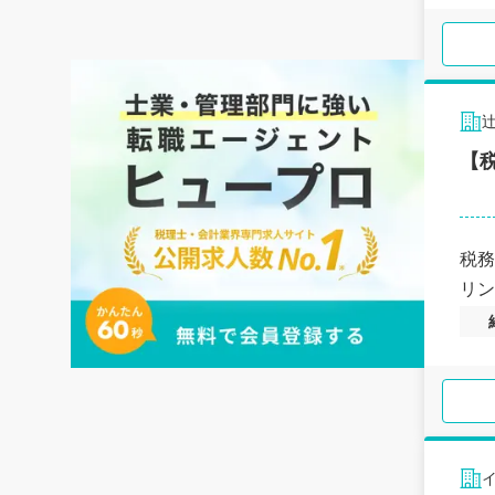
【
税務
リン