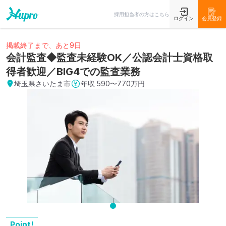
採用担当者の方はこちら
ログイン
会員登録
掲載終了まで、あと9日
会計監査◆監査未経験OK／公認会計士資格取
得者歓迎／BIG4での監査業務
埼玉県さいたま市
年収
590〜770万円
Point!