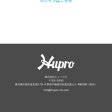
ログインはこちら
株式会社ヒュープロ
〒
150-0043
東京都渋谷区道玄坂2-16-4 野村不動産渋谷道玄坂ビル 4階/6階（受付）
info@hupro-inc.com