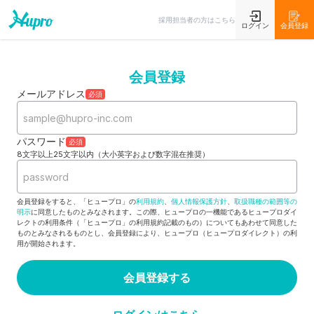
採用担当者の方はこちら
ログイン
会員登録
会員登録
メールアドレス
必須
パスワード
必須
8文字以上25文字以内（大小英字および数字混在推奨）
会員登録をすると、「ヒュープロ」の
利用規約
、
個人情報保護方針
、
取扱職種の範囲等の
明示
に同意したものとみなされます。この際、ヒュープロの一機能であるヒュープロダイ
レクトの利用条件（「ヒュープロ」の利用規約記載のもの）についてもあわせて同意した
ものとみなされるものとし、会員登録により、ヒュープロ（ヒュープロダイレクト）の利
用が開始されます。
会員登録する