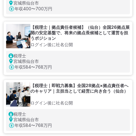
宮城県仙台市
年収
400〜700万円
【税理士｜拠点責任者候補】（仙台）全国26拠点展
開の安定基盤で、将来の拠点長候補として運営を担
うポジション
ログイン後に社名公開
税理士
宮城県仙台市
年収
584〜768万円
【税理士｜即戦力募集】全国28拠点×拠点責任者へ
のキャリア｜主担当として経営に向き合う（仙台）
ログイン後に社名公開
税理士
宮城県仙台市
年収
584〜768万円