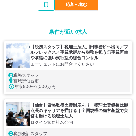
応募へ進む
条件が近い求人
【税務スタッフ】税理士法人川田事務所へ出向／フ
ルフレックス／事業承継から税務を担う◎事業再生
や承継に強い実行型の総合コンサル
エージェントにお問合せください
税務スタッフ
宮城県仙台市
年収
500〜2,000万円
【仙台】資格取得支援制度あり｜税理士登録後は拠
点長のキャリアを描ける｜全国規模の顧客基盤で実
務も磨ける税理士法人
ログイン後に社名公開
税務会計スタッフ