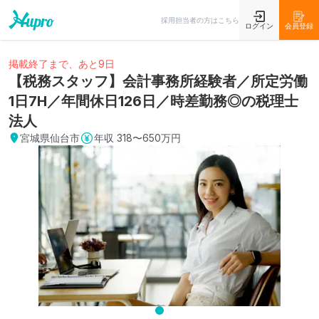
採用担当者の方はこちら
ログイン
会員登録
掲載終了まで、あと9日
【税務スタッフ】会計事務所経験者／所定労働
1日7H／年間休日126日／時差勤務◎の税理士
法人
宮城県仙台市
年収
318〜650万円