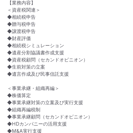
【業務内容】

＜資産税関連＞

◆相続税申告

◆贈与税申告

◆譲渡税申告

◆財産評価

◆相続税シミュレーション

◆遺産分割協議書作成支援

◆資産税顧問（セカンドオピニオン）

◆生前対策の立案

◆遺言作成及び民事信託支援

＜事業承継・組織再編＞

◆株価算定

◆事業承継対策の立案及び実行支援

◆組織再編税制

◆事業承継顧問（セカンドオピニオン）

◆HDカンパニーの活用支援

◆M&A実行支援
