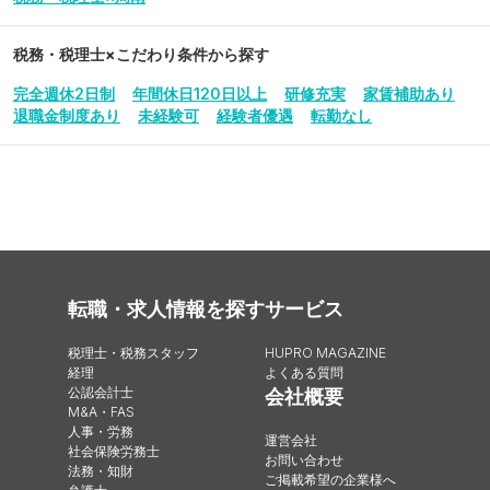
税務・税理士
×こだわり条件から探す
完全週休2日制
年間休日120日以上
研修充実
家賃補助あり
退職金制度あり
未経験可
経験者優遇
転勤なし
転職・求人情報を探す
サービス
税理士・税務スタッフ
HUPRO MAGAZINE
経理
よくある質問
公認会計士
会社概要
M&A・FAS
人事・労務
運営会社
社会保険労務士
お問い合わせ
法務・知財
ご掲載希望の企業様へ