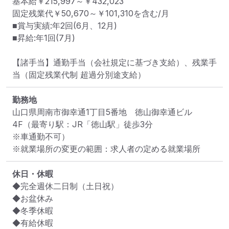
基本給￥215,997～￥432,023 

固定残業代￥50,670～￥101,310を含む/月 

■賞与実績:年2回(6月、12月) 

■昇給:年1回(7月)

【諸手当】通勤手当（会社規定に基づき支給）、残業手
当（固定残業代制 超過分別途支給）
勤務地
山口県周南市御幸通1丁目5番地　徳山御幸通ビル
4F
（最寄り駅：JR「徳山駅」徒歩3分

※車通勤不可）
※就業場所の変更の範囲：求人者の定める就業場所
休日・休暇
◆完全週休二日制（土日祝）

◆お盆休み

◆冬季休暇

◆有給休暇
