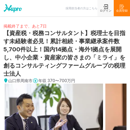
採用担当者の方はこちら
ログイン
会員登録
掲載終了まで、あと7日
【資産税・税務コンサルタント】税理士を目指
す未経験者必見！累計相続・事業継承案件数
5,700件以上！国内14拠点・海外1拠点を展開
し、中小企業・資産家の皆さまの「ミライ」を
創るコンサルティングファームグループの税理
士法人
山口県周南市
年収
370〜700万円