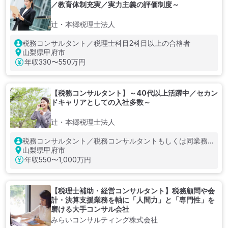
／教育体制充実／実力主義の評価制度～
辻・本郷税理士法人
税務コンサルタント／税理士科目2科目以上の合格者
山梨県甲府市
年収
330〜550万円
【税務コンサルタント】～40代以上活躍中／セカン
ドキャリアとしての入社多数～
辻・本郷税理士法人
税務コンサルタント／税務コンサルタントもしくは同業務
に準ずるご経験を5年以上お持ちの方
山梨県甲府市
年収
550〜1,000万円
【税理士補助・経営コンサルタント】税務顧問や会
計・決算支援業務を軸に「人間力」と「専門性」を
磨ける大手コンサル会社
みらいコンサルティング株式会社