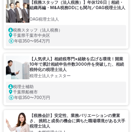
【税務スタッフ（法人税務）】年休126日｜相続・
組織再編・M&A税務DDにも関与／OAG税理士法人
OAG税理士法人
税務スタッフ（法人税務）
千葉県千葉市中央区
年収
350〜954万円
【人気求人】相続税専門×経験を広げる環境！開業
10年で累計相続申告件数3000件を突破した、相続
税特化の税理士法人
税理士法人チェスター
税理士補助
千葉県船橋市
年収
350〜700万円
【税務会計】安定性、業務バリエーションの豊富
さ、 挑戦と成長の機会に満ちた職場環境がある大手
税理士法人