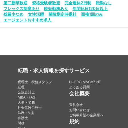
第二新卒歓迎
資格受験者歓迎
完全週休2日制
転勤なし
フレックス制度あり
時短勤務あり
年間休日120日以上
残業少なめ
女性活躍
閑散期定時退社
面接1回のみ
エージェントおすすめ求人
転職・求人情報を探す
サービス
税理士・税務スタッフ
HUPRO MAGAZINE
経理
よくある質問
公認会計士
会社概要
M&A・FAS
人事・労務
運営会社
社会保険労務士
お問い合わせ
法務・知財
ご掲載希望の企業様へ
弁護士
規約
財務