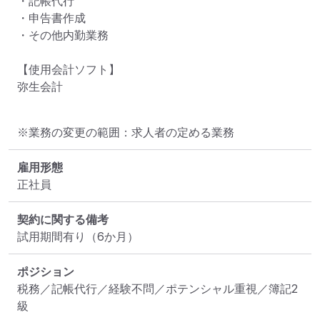
・記帳代行

・申告書作成

・その他内勤業務

【使用会計ソフト】

弥生会計
※業務の変更の範囲：求人者の定める業務
雇用形態
正社員
契約に関する備考
試用期間有り（6か月）
ポジション
税務／記帳代行／経験不問／ポテンシャル重視／簿記2
級