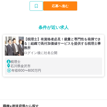
応募へ進む
条件が近い求人
【税理士】有資格者必見！裁量と専門性を発揮でき
る｜組織で高付加価値サービスを提供する税理士事
務所
ログイン後に社名公開
税理士
石川県金沢市
年収
600〜800万円
職種×都道府県から探す