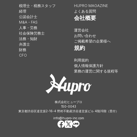
税理士・税務スタッフ
HUPRO MAGAZINE
経理
よくある質問
公認会計士
会社概要
M&A・FAS
人事・労務
運営会社
社会保険労務士
お問い合わせ
法務・知財
ご掲載希望の企業様へ
弁護士
規約
財務
CFO
利用規約
個人情報保護方針
業務の運営に関する規程等
株式会社ヒュープロ
150-0043
東京都渋谷区道玄坂2-16-4 野村不動産渋谷道玄坂ビル 4階/6階（受付）
info@hupro-inc.com