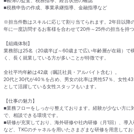
■帳簿の監査、税務指導、経営状態の確認

■税務申告の作成、事業承継指導、金融指導など

※担当件数はスキルに応じて割り当てられます。2年目以降
年に一度訪問するお客様を合わせて20件～25件の担当を持つ
【組織体制】

業務部は25名（20歳半ば～60歳まで広い年齢層が在籍）
く、長く就業している方が多いことが特徴です。

全社平均年齢は42歳（嘱託社員・アルバイト含む）。

20代と30代が40％を占め、男女の比率は男性57％、女性
として活躍している女性スタッフもいます。

【仕事の魅力】

■業務フローをしっかり整えております。経験が少ない方に
で、相談できる環境です。

■研修が充実しており、海外研修や社内研修（月1回）、導入
など、TKCのチャネルを用いたさまざまな研修を用意しており