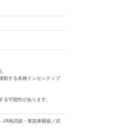
。

連動する各種インセンティブ
する可能性があります。

：JR南武線・東急東横線／武