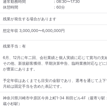
通常勤務時間
：
08:30
〜
17:30
休憩時間
：
60
分
残業が発生する場合があります
想定年収
3,000,000
〜
6,000,000
円
残業手当：有

6月、12月に年二回、会社業績と個人実績に応じて賞与の支給
その他、新規顧客獲得、早期決算申告、臨時業務対応などに
が豊富にあります。

予定年収はあくまでも目安の金額であり、選考を通じて上下
月給は固定手当を含めた表記です。
神奈川県川崎市中原区今井上町1-34 和田ビル4F
（最寄り駅
蔵小杉駅）