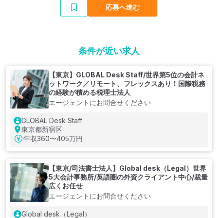
応募へ進む
条件が近い求人
【東京】GLOBAL Desk Staff/世界第5位の会計ネ
ットワーク／リモート、フレックスあり！国際税務
の経験が積める税理士法人
エージェントにお問合せください
GLOBAL Desk Staff
東京都新宿区
年収
360〜405万円
【東京/司法書士法人】Global desk（Legal）世界
5大会計事務所/英語圏の外資クライアント中心/裁量
広くお任せ
エージェントにお問合せください
Global desk（Legal）