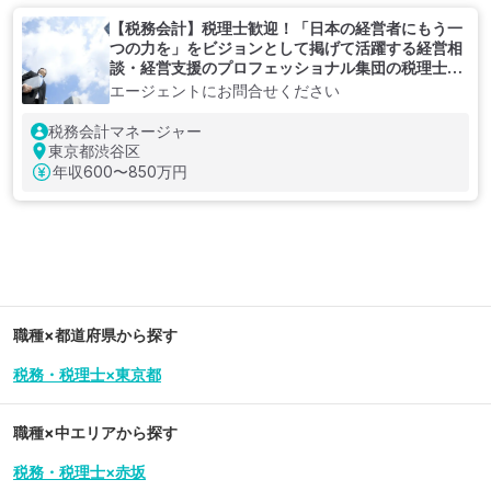
【税務会計】税理士歓迎！「日本の経営者にもう一
つの力を」をビジョンとして掲げて活躍する経営相
談・経営支援のプロフェッショナル集団の税理士法
人
エージェントにお問合せください
税務会計マネージャー
東京都渋谷区
年収
600〜850万円
職種×都道府県から探す
税務・税理士×東京都
職種×中エリアから探す
税務・税理士×赤坂