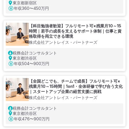
東京都新宿区
年収
360〜450万円
【科目勉強者歓迎】フルリモート可×残業月10～15
時間｜若手の成長を支えるサポート体制｜仕事と資
格取得を両立できる環境
株式会社アントレイス・パートナーズ
税務会計コンサルタント
東京都渋谷区
年収
504〜900万円
【全国どこでも、チームで成長】フルリモート可×
残業月10～15時間｜1on1・全体研修で学び合う文化
｜スタートアップ企業の経営支援に挑戦
株式会社アントレイス・パートナーズ
税務会計コンサルタント
東京都渋谷区
年収
476〜900万円