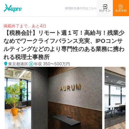
採用担当者の方はこちら
ログイン
会員登録
掲載終了まで、あと4日
【税務会計】リモート週１可！高給与！残業少
なめでワークライフバランス充実、IPOコンサ
ルティングなどのより専門性のある業務に携わ
れる税理士事務所
東京都港区
年収
350〜500万円