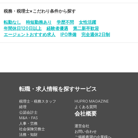
税務・税理士
×こだわり条件から探す
転勤なし
時短勤務あり
学歴不問
女性活躍
年間休日120日以上
経験者優遇
第二新卒歓迎
エージェントおすすめ求人
IPO準備
完全週休2日制
転職・求人情報を探す
サービス
税理士・税務スタッフ
HUPRO MAGAZINE
経理
よくある質問
公認会計士
会社概要
M&A・FAS
人事・労務
運営会社
社会保険労務士
お問い合わせ
法務・知財
ご掲載希望の企業様へ