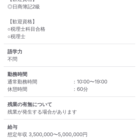
◎日商簿記2級

【歓迎資格】

○税理士科目合格

○税理士
語学力
不問
勤務時間
通常勤務時間
：
10:00
〜
19:00
休憩時間
：
60
分
残業の有無について
残業が発生する場合があります
給与
想定年収
3,500,000
〜
5,000,000
円