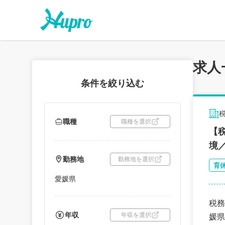
求人
条件を絞り込む
職種
職種を選択
【
境
勤務地
勤務地を選択
育
愛媛県
税務
年収
年収を選択
媛県