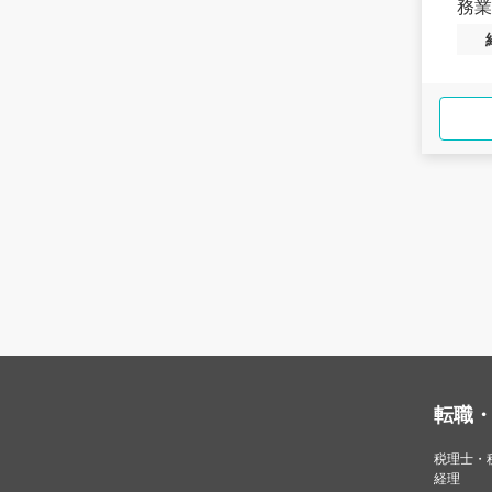
務業
転職
税理士・
経理