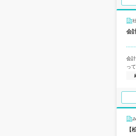
会
会計
って
【