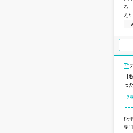
る、
えた
【
っ
学
税理
専門