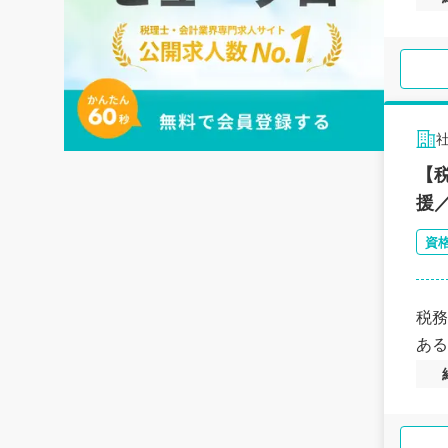
【
援
資
税務
ある