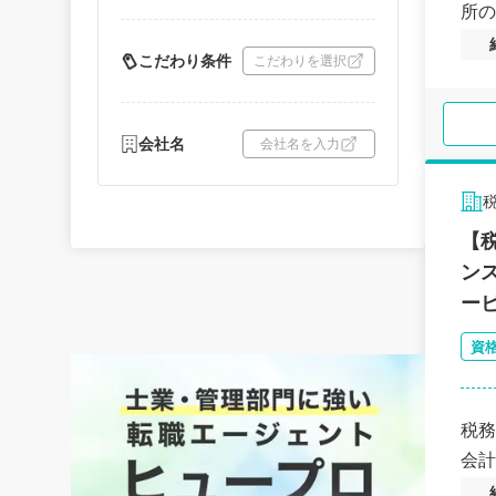
所の
こだわり条件
こだわりを選択
会社名
会社名を入力
【
ン
ー
資
税務
会計