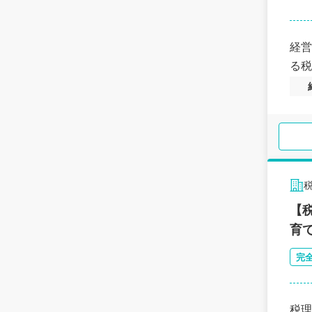
経営
る税
【
育
完
税理