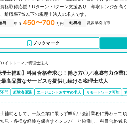
資格取得応援！Uターン・Iターン支援あり！年収レンジが高
、離職率7%以下の税理士法人の求人です。
450〜700
給与
勤務地
愛媛県松山市
年収
万円
ブックマーク
デロイトトーマツ税理士法人
税理士補助】科目合格者求む！働き方〇／地域有力企業
た最高品質なサービスを提供し続ける税理士法人
歴不問
経験者優遇
エージェントおすすめ求人
リモートワーク可能
士補助として、一般企業に限らず幅広い会計業務に携わって頂
知見・多様な経験を保有するメンバーと協働し、科目合格者求