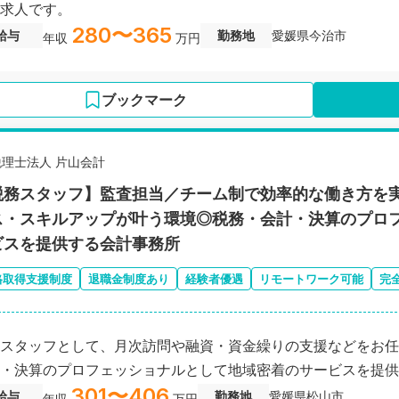
求人です。
280〜365
給与
勤務地
愛媛県今治市
年収
万円
ブックマーク
税理士法人 片山会計
税務スタッフ】監査担当／チーム制で効率的な働き⽅を
ス・スキルアップが叶う環境◎税務・会計・決算のプロ
ビスを提供する会計事務所
格取得支援制度
退職金制度あり
経験者優遇
リモートワーク可能
完
スタッフとして、月次訪問や融資・資金繰りの支援などをお任
・決算のプロフェッショナルとして地域密着のサービスを提供
301〜406
給与
勤務地
愛媛県松山市
年収
万円