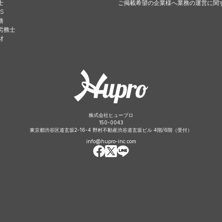
士
ご掲載希望の企業様へ
業務の運営に関
S
務
労務士
財
株式会社ヒュープロ
150-0043
東京都渋谷区道玄坂2-16-4 野村不動産渋谷道玄坂ビル 4階/6階（受付）
info@hupro-inc.com