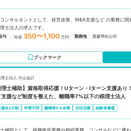
コンサルタントとして、経営改善、M&A支援など の業務に
理士法人の求人です。
350〜1,100
給与
勤務地
愛媛県松山市
年収
万円
ブックマーク
税理士法人 片山会計
税理士補助】資格取得応援！Uターン・Iターン支援あり
て支援など制度を整えた、離職率7%以下の税理士法人
全週休2日制
学歴不問
離職率5％未満
女性活躍
経験者優遇
士補助として、税務申告業務や相続業務、コンサルなどに携わ