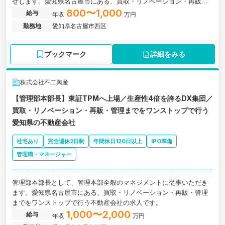
せします。愛知県名古屋市にある、買取・リノベーション・再販・
管理までをワンストップで行う不動産会社の求人です。
800〜1,000
給与
年収
万円
勤務地
愛知県名古屋市西区
ブックマーク
詳細をみる
株式会社不二興産
【管理部本部長】東証TPMへ上場／生産性4倍を誇るDX集団／
買取・リノベーション・再販・管理までをワンストップで行う
愛知県の不動産会社
社宅あり
完全週休2日制
年間休日120日以上
IPO準備
管理職・マネージャー
管理部本部長として、管理本部全般のマネジメントに従事いただき
ます。愛知県名古屋市にある、買取・リノベーション・再販・管理
までをワンストップで行う不動産会社の求人です。
1,000〜2,000
給与
年収
万円