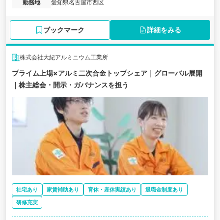
勤務地
愛知県名古屋市西区
ブックマーク
詳細をみる
株式会社大紀アルミニウム工業所
プライム上場×アルミ二次合金トップシェア｜グローバル展開
｜株主総会・開示・ガバナンスを担う
社宅あり
家賃補助あり
育休・産休実績あり
退職金制度あり
研修充実