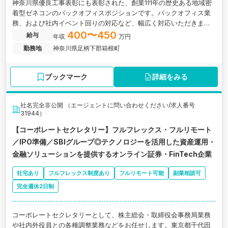
神奈川県優良工事表彰にも表彰された、創業111年の歴史ある地域密
着型ゼネコンのバックオフィスポジションです。バックオフィス業
務、および社内イベント回りの対応など、幅広く対応いただきま
す。
400〜450
給与
年収
万円
勤務地
神奈川県足柄下郡箱根町
ブックマーク
詳細をみる
社名完全非公開 （エージェントに問い合わせください/求人番号
31944）
【コーポレートセクレタリー】フルフレックス・フルリモート
／IPO準備／SBIグループ◎テクノロジーを活用した資産運用・
金融ソリューションを提供するオンライン証券・FinTech企業
社宅あり
フルフレックス制度あり
フルリモート可能
副業相談可
完全週休2日制
コーポレートセクレタリーとして、株主総会・取締役会事務局業務
や社内外役員との各種調整業務などをお任せします。東京都千代田