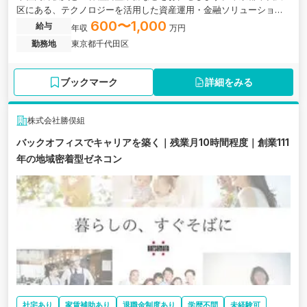
区にある、テクノロジーを活用した資産運用・金融ソリューション
を提供するオンライン証券・FinTech企業の求人です。
600〜1,000
給与
年収
万円
勤務地
東京都千代田区
ブックマーク
詳細をみる
株式会社勝俣組
バックオフィスでキャリアを築く｜残業月10時間程度｜創業111
年の地域密着型ゼネコン
社宅あり
家賃補助あり
退職金制度あり
学歴不問
未経験可