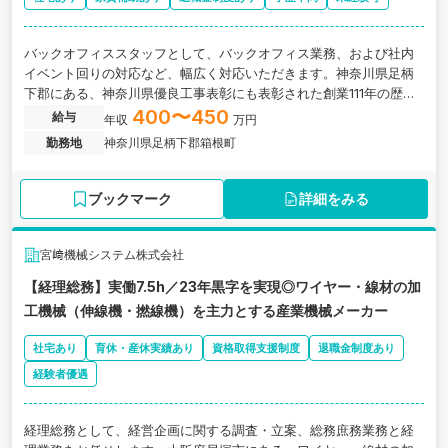
バックオフィススタッフとして、バックオフィス業務、および社内
イベント回りの対応など、幅広く対応いただきます。神奈川県足柄
下郡にある、神奈川県優良工事表彰にも表彰された創業111年の歴史
ある地域密着型ゼネコンの求人です。
400〜450
給与
年収
万円
勤務地
神奈川県足柄下郡箱根町
ブックマーク
詳細をみる
宮﨑機械システム株式会社
【経理総務】実働7.5h／23年黒字を実現◎ワイヤー・線材の加
工機械（伸線機・撚線機）を主力とする産業機械メーカー
社宅あり
育休・産休実績あり
資格取得支援制度
退職金制度あり
経験者優遇
経理総務として、経営企画に関する調査・立案、総務庶務業務と経