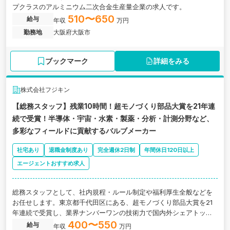
プクラスのアルミニウム二次合金生産量企業の求人です。
510〜650
給与
年収
万円
勤務地
大阪府大阪市
ブックマーク
詳細をみる
株式会社フジキン
【総務スタッフ】残業10時間！超モノづくり部品大賞を21年連
続で受賞！半導体・宇宙・水素・製薬・分析・計測分野など、
多彩なフィールドに貢献するバルブメーカー
社宅あり
退職金制度あり
完全週休2日制
年間休日120日以上
エージェントおすすめ求人
総務スタッフとして、社内規程・ルール制定や福利厚生全般などを
お任せします。東京都千代田区にある、超モノづくり部品大賞を21
年連続で受賞し、業界ナンバーワンの技術力で国内外シェアトップ
クラスのバルブメーカーの求人です。
400〜550
給与
年収
万円