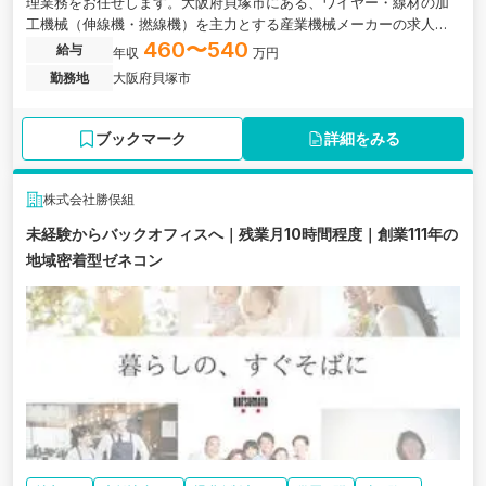
理業務をお任せします。大阪府貝塚市にある、ワイヤー・線材の加
工機械（伸線機・撚線機）を主力とする産業機械メーカーの求人で
す。
460〜540
給与
年収
万円
勤務地
大阪府貝塚市
ブックマーク
詳細をみる
株式会社勝俣組
未経験からバックオフィスへ｜残業月10時間程度｜創業111年の
地域密着型ゼネコン