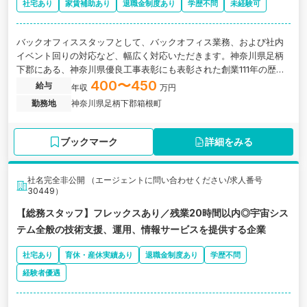
社宅あり
家賃補助あり
退職金制度あり
学歴不問
未経験可
バックオフィススタッフとして、バックオフィス業務、および社内
イベント回りの対応など、幅広く対応いただきます。神奈川県足柄
下郡にある、神奈川県優良工事表彰にも表彰された創業111年の歴史
ある地域密着型ゼネコンの求人です。
400〜450
給与
年収
万円
勤務地
神奈川県足柄下郡箱根町
ブックマーク
詳細をみる
社名完全非公開 （エージェントに問い合わせください/求人番号
30449）
【総務スタッフ】フレックスあり／残業20時間以内◎宇宙シス
テム全般の技術支援、運用、情報サービスを提供する企業
社宅あり
育休・産休実績あり
退職金制度あり
学歴不問
経験者優遇