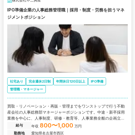
株式会社不二興産
IPO準備企業の人事総務管理職｜採用・制度・労務を担うマネ
ジメントポジション
社宅あり
完全週休2日制
年間休日120日以上
IPO準備
管理職・マネージャー
買取・リノベーション・再販・管理までをワンストップで行う不動
産会社の人事総務部マネージャーポジションです。中途・新卒採用
業務を中心に、人事制度、研修・教育等、人事業務全般の企画立
案、構築運営をお任せします。
800〜1,000
給与
年収
万円
勤務地
愛知県名古屋市西区