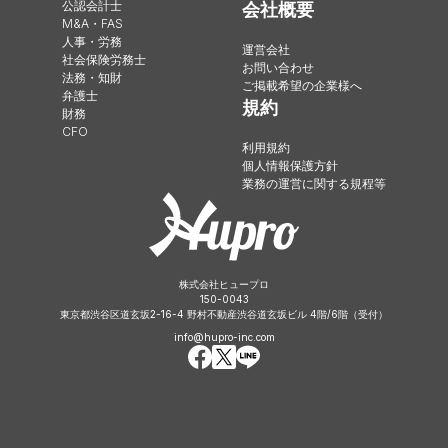
公認会計士
会社概要
M&A・FAS
人事・労務
運営会社
社会保険労務士
お問い合わせ
法務・知財
ご掲載希望の企業様へ
弁護士
規約
財務
CFO
利用規約
個人情報保護方針
業務の運営に関する規程等
株式会社ヒュープロ
150-0043
東京都渋谷区道玄坂2-16-4 野村不動産渋谷道玄坂ビル 4階/6階（受付）
info@hupro-inc.com