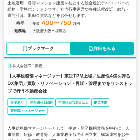
土地活用・賃貸マンション建築を柱とする総合建設デベロッパーの
総務・労務ポジションです。社内行事運営や各種規程改訂、給与・
賞与計算、退職金支給などをお任せします。
400〜750
給与
年収
万円
勤務地
大阪府大阪市福島区
ブックマーク
詳細をみる
株式会社不二興産
【人事総務部マネージャー】東証TPM上場／生産性4倍を誇る
DX集団／買取・リノベーション・再販・管理までをワンストッ
プで行う不動産会社
社宅あり
完全週休2日制
年間休日120日以上
IPO準備
管理職・マネージャー
人事総務部マネージャーとして、中途・新卒採用業務を中心に、人
事制度、研修・教育等、人事業務全般の企画立案、構築運営をお任