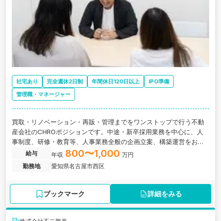
社宅あり
完全週休2日制
年間休日120日以上
IPO準備
管理職・マネージャー
買取・リノベーション・再販・管理までをワンストップで行う不動
産会社のCHROポジションです。中途・新卒採用業務を中心に、人
事制度、研修・教育等、人事業務全般の企画立案、構築運営をお任
せします。
800〜1,000
給与
年収
万円
勤務地
愛知県名古屋市西区
ブックマーク
詳細をみる