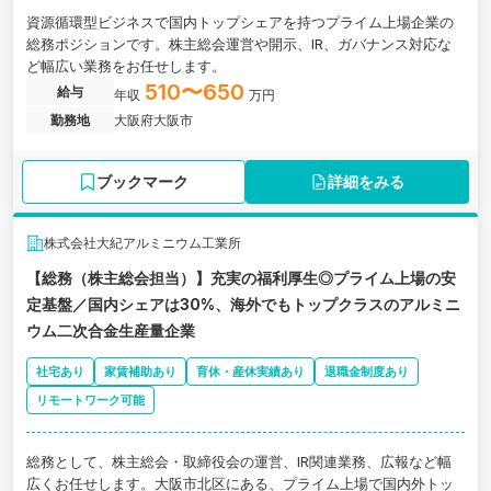
資源循環型ビジネスで国内トップシェアを持つプライム上場企業の
総務ポジションです。株主総会運営や開示、IR、ガバナンス対応な
ど幅広い業務をお任せします。
510〜650
給与
年収
万円
勤務地
大阪府大阪市
ブックマーク
詳細をみる
株式会社大紀アルミニウム工業所
【総務（株主総会担当）】充実の福利厚生◎プライム上場の安
定基盤／国内シェアは30%、海外でもトップクラスのアルミニ
ウム二次合金生産量企業
社宅あり
家賃補助あり
育休・産休実績あり
退職金制度あり
リモートワーク可能
総務として、株主総会・取締役会の運営、IR関連業務、広報など幅
広くお任せします。大阪市北区にある、プライム上場で国内外トッ