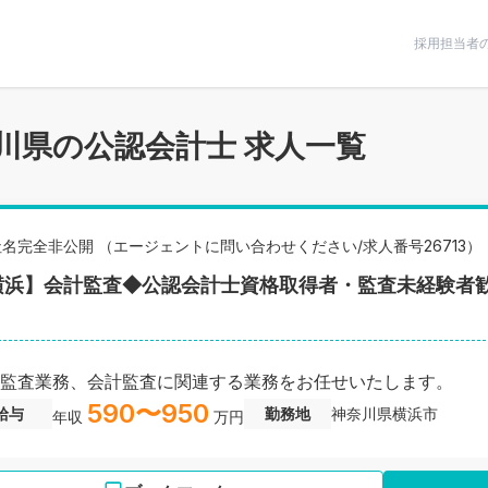
条件で絞りこむ
採用担当者
川県の公認会計士 求人一覧
社名完全非公開 （エージェントに問い合わせください/求人番号26713）
横浜】会計監査◆公認会計士資格取得者・監査未経験者歓
監査業務、会計監査に関連する業務をお任せいたします。
590〜950
給与
勤務地
神奈川県横浜市
年収
万円