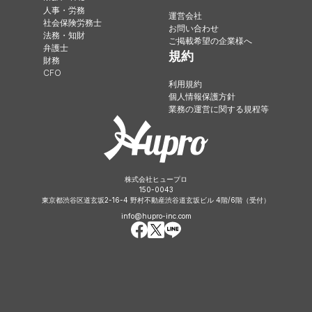
人事・労務
運営会社
社会保険労務士
お問い合わせ
法務・知財
ご掲載希望の企業様へ
弁護士
規約
財務
CFO
利用規約
個人情報保護方針
業務の運営に関する規程等
株式会社ヒュープロ
150-0043
東京都渋谷区道玄坂2-16-4 野村不動産渋谷道玄坂ビル 4階/6階（受付）
info@hupro-inc.com