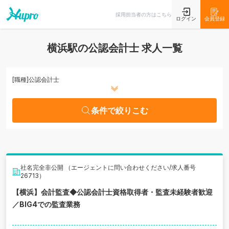
条件で絞りこむ
採用担当者の方はこちら
ログイン
会員登録
横浜駅の公認会計士 求人一覧
[職種]
公認会計士
条件で絞りこむ
社名完全非公開 （エージェントに問い合わせください/求人番号
26713）
【横浜】会計監査◆公認会計士資格取得者・監査未経験者歓迎
／BIG4での監査業務