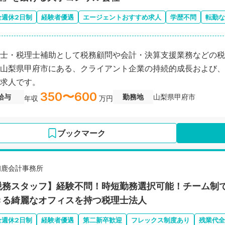
全週休2日制
経験者優遇
エージェントおすすめ求人
学歴不問
転勤な
士・税理士補助として税務顧問や会計・決算支援業務などの税
山梨県甲府市にある、クライアント企業の持続的成長および、
求人です。
350〜600
給与
勤務地
山梨県甲府市
年収
万円
ブックマーク
初鹿会計事務所
税務スタッフ】経験不問！時短勤務選択可能！チーム制
きる綺麗なオフィスを持つ税理士法人
全週休2日制
経験者優遇
第二新卒歓迎
フレックス制度あり
残業代全