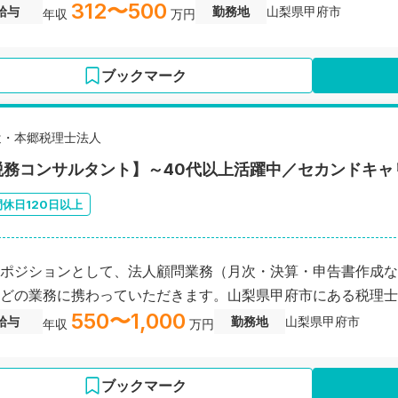
312〜500
給与
勤務地
山梨県甲府市
年収
万円
ブックマーク
辻・本郷税理士法人
税務コンサルタント】～40代以上活躍中／セカンドキャ
間休日120日以上
ポジションとして、法人顧問業務（月次・決算・申告書作成な
どの業務に携わっていただきます。山梨県甲府市にある税理士
550〜1,000
給与
勤務地
山梨県甲府市
年収
万円
ブックマーク