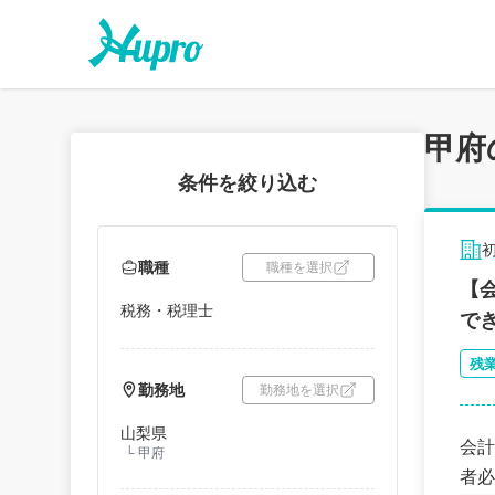
甲府
条件を絞り込む
職種
職種を選択
【
税務・税理士
で
残
勤務地
勤務地を選択
山梨県
会計
└
甲府
者必