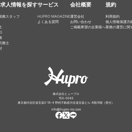
・求人情報を探す
サービス
会社概要
規約
税務スタッフ
HUPRO MAGAZINE
運営会社
利用規約
よくある質問
お問い合わせ
個人情報保護方
士
ご掲載希望の企業様へ
業務の運営に関
S
務
労務士
財
株式会社ヒュープロ
150-0043
東京都渋谷区道玄坂2-16-4 野村不動産渋谷道玄坂ビル 4階/6階（受付）
info@hupro-inc.com