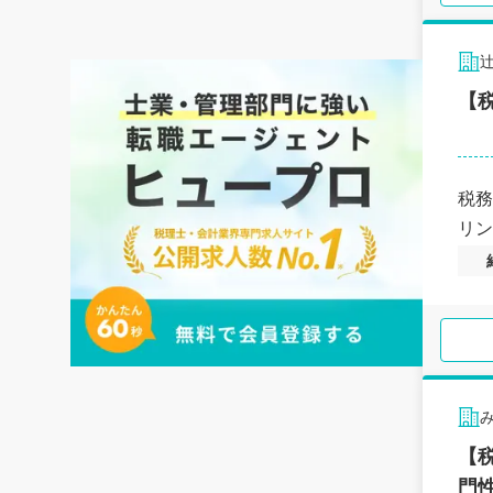
【
税務
リン
【
門