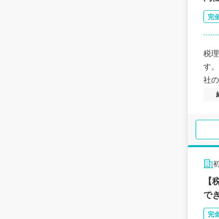
完
税理
す。
社の
【
で
完