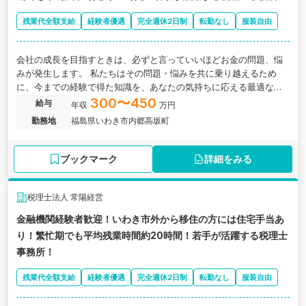
残業代全額支給
経験者優遇
完全週休2日制
転勤なし
服装自由
会社の成長を目指すときは、必ずと言っていいほどお金の問題、悩
みが発生します。 私たちはその問題・悩みを共に乗り越えるため
に、今までの経験で得た知識を、あなたの気持ちに応える最適な形
で提供いたします。
300〜450
給与
年収
万円
勤務地
福島県いわき市内郷高坂町
ブックマーク
詳細をみる
税理士法人 常陽経営
金融機関経験者歓迎！いわき市外から移住の方には住宅手当あ
り！繁忙期でも平均残業時間約20時間！若手が活躍する税理士
事務所！
残業代全額支給
経験者優遇
完全週休2日制
転勤なし
服装自由