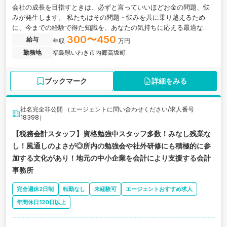
会社の成長を目指すときは、必ずと言っていいほどお金の問題、悩
みが発生します。 私たちはその問題・悩みを共に乗り越えるため
に、今までの経験で得た知識を、あなたの気持ちに応える最適な形
で提供いたします。
300〜450
給与
年収
万円
勤務地
福島県いわき市内郷高坂町
ブックマーク
詳細をみる
社名完全非公開 （エージェントに問い合わせください/求人番号
18398）
【税務会計スタッフ】資格勉強中スタッフ多数！みなし残業な
し！風通しのよさが◎所内の勉強会や社外研修にも積極的に参
加する文化があり！地元の中小企業を会計により支援する会計
事務所
完全週休2日制
転勤なし
未経験可
エージェントおすすめ求人
年間休日120日以上