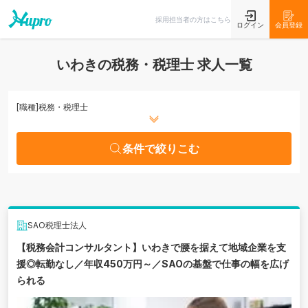
条件で絞りこむ
採用担当者の方はこちら
ログイン
会員登録
いわきの税務・税理士 求人一覧
[職種]
税務・税理士
条件で絞りこむ
SAO税理士法人
【税務会計コンサルタント】いわきで腰を据えて地域企業を支
援◎転勤なし／年収450万円～／SAOの基盤で仕事の幅を広げ
られる