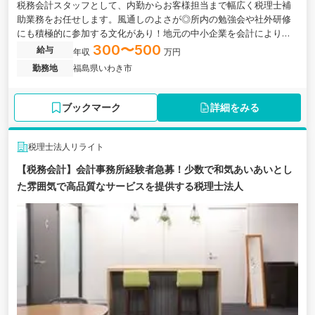
税務会計スタッフとして、内勤からお客様担当まで幅広く税理士補
助業務をお任せします。風通しのよさが◎所内の勉強会や社外研修
にも積極的に参加する文化があり！地元の中小企業を会計により支
援する会計事務所
300〜500
給与
年収
万円
勤務地
福島県いわき市
ブックマーク
詳細をみる
税理士法人リライト
【税務会計】会計事務所経験者急募！少数で和気あいあいとし
た雰囲気で高品質なサービスを提供する税理士法人