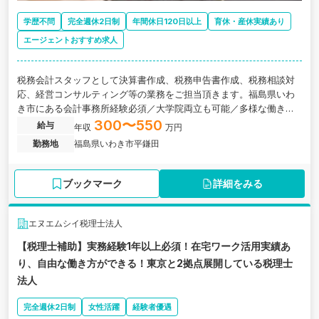
学歴不問
完全週休2日制
年間休日120日以上
育休・産休実績あり
エージェントおすすめ求人
税務会計スタッフとして決算書作成、税務申告書作成、税務相談対
応、経営コンサルティング等の業務をご担当頂きます。福島県いわ
き市にある会計事務所経験必須／大学院両立も可能／多様な働き方
相談可能／業界内で着実に成長中の税理士法人の求人です。
300〜550
給与
年収
万円
勤務地
福島県いわき市平鎌田
ブックマーク
詳細をみる
エヌエムシイ税理士法人
【税理士補助】実務経験1年以上必須！在宅ワーク活用実績あ
り、自由な働き方ができる！東京と2拠点展開している税理士
法人
完全週休2日制
女性活躍
経験者優遇