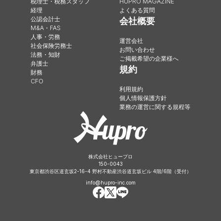
税理士・税務スタッフ
HUPRO MAGAZINE
経理
よくある質問
公認会計士
会社概要
M&A・FAS
人事・労務
運営会社
社会保険労務士
お問い合わせ
法務・知財
ご掲載希望の企業様へ
弁護士
規約
財務
CFO
利用規約
個人情報保護方針
業務の運営に関する規程等
株式会社ヒュープロ
150-0043
東京都渋谷区道玄坂2-16-4 野村不動産渋谷道玄坂ビル 4階/6階（受付）
info@hupro-inc.com