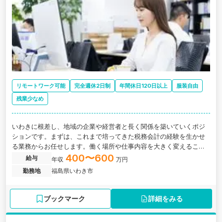
リモートワーク可能
完全週休2日制
年間休日120日以上
服装自由
残業少なめ
いわきに根差し、地域の企業や経営者と長く関係を築いていくポジ
ションです。まずは、これまで培ってきた税務会計の経験を生かせ
る業務からお任せします。働く場所や仕事内容を大きく変えること
なく、SAOグループの専門家ネットワークや業務基盤を活用しなが
400〜600
給与
年収
万円
ら、相続・事業承継・財務コンサルティングなどへ、少しずつ仕事
勤務地
福島県いわき市
の幅を広げていける環境です。
ブックマーク
詳細をみる