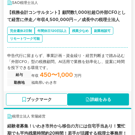
SAO税理士法人
【税務会計コンサルタント】顧問数1,000社超◎外部CFOとし
て経営に伴走／年収4,500,000円～／成長中の税理士法人
完全週休2日制
年間休日120日以上
残業少なめ
副業相談可
リモートワーク可能
申告代行に留まらず、事業計画・資金繰り・経営判断まで踏み込む
「外部CFO」型の税務顧問。AI活用で業務を効率化し、提案に時間
を投下できる環境です。
450〜1,000
給与
年収
万円
勤務地
福島県いわき市
ブックマーク
詳細をみる
税理士法人 常陽経営
経験者募集！いわき市外から移住の方には住宅手当あり！繁忙
期でも平均残業時間約20時間！若手が活躍する税理士事務所！