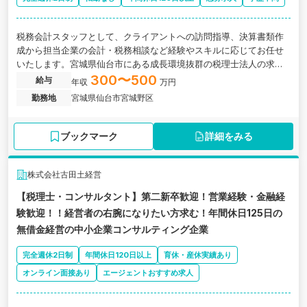
税務会計スタッフとして、クライアントへの訪問指導、決算書類作
成から担当企業の会計・税務相談など経験やスキルに応じてお任せ
いたします。宮城県仙台市にある成長環境抜群の税理士法人の求人
です。
300〜500
給与
年収
万円
勤務地
宮城県仙台市宮城野区
ブックマーク
詳細をみる
株式会社古田土経営
【税理士・コンサルタント】第二新卒歓迎！営業経験・金融経
験歓迎！！経営者の右腕になりたい方求む！年間休日125日の
無借金経営の中小企業コンサルティング企業
完全週休2日制
年間休日120日以上
育休・産休実績あり
オンライン面接あり
エージェントおすすめ求人