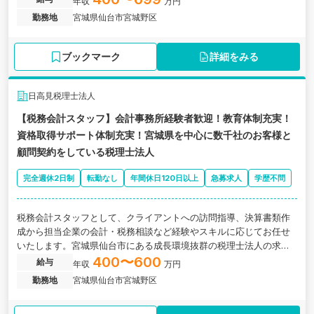
年収
万円
勤務地
宮城県仙台市宮城野区
ブックマーク
詳細をみる
日高見税理士法人
【税務会計スタッフ】会計事務所経験者歓迎！教育体制充実！
資格取得サポート体制充実！宮城県を中心に数千社のお客様と
顧問契約をしている税理士法人
完全週休2日制
転勤なし
年間休日120日以上
急募求人
学歴不問
税務会計スタッフとして、クライアントへの訪問指導、決算書類作
成から担当企業の会計・税務相談など経験やスキルに応じてお任せ
いたします。宮城県仙台市にある成長環境抜群の税理士法人の求人
です。
400〜600
給与
年収
万円
勤務地
宮城県仙台市宮城野区