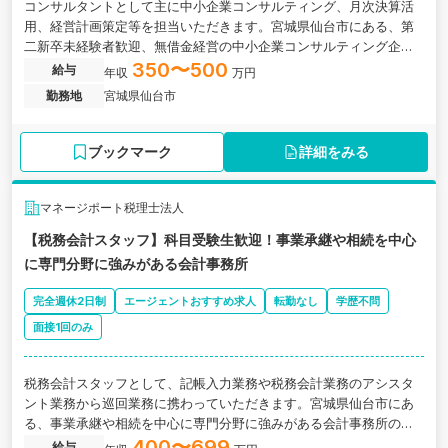
コンサルタントとして主に中小企業コンサルティング、月次決算活
用、経営計画策定等を担当いただきます。宮城県仙台市にある、第
二新卒未経験者歓迎、無借金経営の中小企業コンサルティング企業
の求人です。
350〜500
給与
年収
万円
勤務地
宮城県仙台市
ブックマーク
詳細をみる
マネージポート税理士法人
【税務会計スタッフ】科目受験生歓迎！事業承継や相続を中心
に専門分野に強みがある会計事務所
完全週休2日制
エージェントおすすめ求人
転勤なし
学歴不問
面接1回のみ
税務会計スタッフとして、記帳入力業務や税務会計業務のアシスタ
ント業務から巡回業務に携わっていただきます。宮城県仙台市にあ
る、事業承継や相続を中心に専門分野に強みがある会計事務所の求
人です。
400〜699
給与