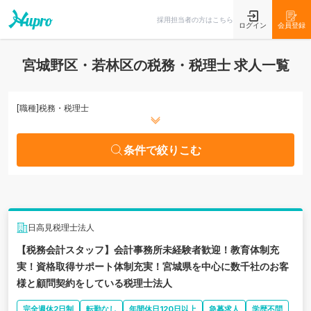
条件で絞りこむ
採用担当者の方はこちら
ログイン
会員登録
宮城野区・若林区の税務・税理士 求人一覧
[職種]
税務・税理士
条件で絞りこむ
日高見税理士法人
【税務会計スタッフ】会計事務所未経験者歓迎！教育体制充
実！資格取得サポート体制充実！宮城県を中心に数千社のお客
様と顧問契約をしている税理士法人
完全週休2日制
転勤なし
年間休日120日以上
急募求人
学歴不問