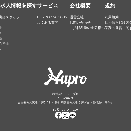
・求人情報を探す
サービス
会社概要
規約
税務スタッフ
HUPRO MAGAZINE
運営会社
利用規約
よくある質問
お問い合わせ
個人情報保護方
士
ご掲載希望の企業様へ
業務の運営に関
S
務
労務士
財
株式会社ヒュープロ
150-0043
東京都渋谷区道玄坂2-16-4 野村不動産渋谷道玄坂ビル 4階/6階（受付）
info@hupro-inc.com