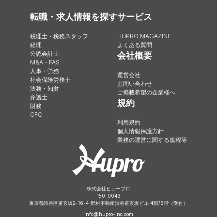
転職・求人情報を探す
サービス
税理士・税務スタッフ
HUPRO MAGAZINE
経理
よくある質問
公認会計士
会社概要
M&A・FAS
人事・労務
運営会社
社会保険労務士
お問い合わせ
法務・知財
ご掲載希望の企業様へ
弁護士
規約
財務
CFO
利用規約
個人情報保護方針
業務の運営に関する規程等
株式会社ヒュープロ
150-0043
東京都渋谷区道玄坂2-16-4 野村不動産渋谷道玄坂ビル 4階/6階（受付）
info@hupro-inc.com