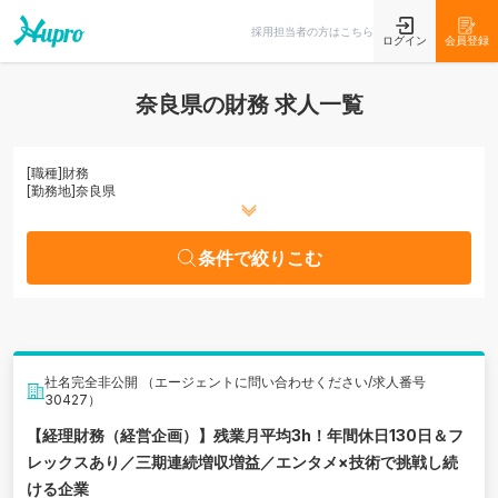
条件で絞りこむ
採用担当者の方はこちら
ログイン
会員登録
奈良県の財務 求人一覧
[職種]
財務
[勤務地]
奈良県
条件で絞りこむ
社名完全非公開 （エージェントに問い合わせください/求人番号
30427）
【経理財務（経営企画）】残業月平均3h！年間休日130日＆フ
レックスあり／三期連続増収増益／エンタメ×技術で挑戦し続
ける企業