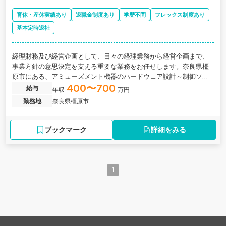
育休・産休実績あり
退職金制度あり
学歴不問
フレックス制度あり
基本定時退社
経理財務及び経営企画として、日々の経理業務から経営企画まで、
事業方針の意思決定を支える重要な業務をお任せします。奈良県橿
原市にある、アミューズメント機器のハードウェア設計～制御ソフ
トウェアの開発を手がける企業の求人です。
400〜700
給与
年収
万円
勤務地
奈良県橿原市
ブックマーク
詳細をみる
1