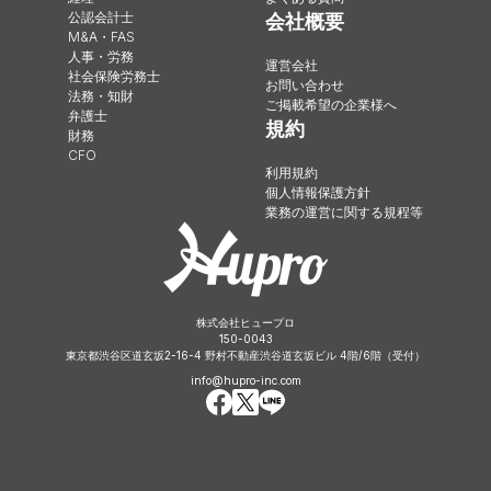
公認会計士
会社概要
M&A・FAS
人事・労務
運営会社
社会保険労務士
お問い合わせ
法務・知財
ご掲載希望の企業様へ
弁護士
規約
財務
CFO
利用規約
個人情報保護方針
業務の運営に関する規程等
株式会社ヒュープロ
150-0043
東京都渋谷区道玄坂2-16-4 野村不動産渋谷道玄坂ビル 4階/6階（受付）
info@hupro-inc.com