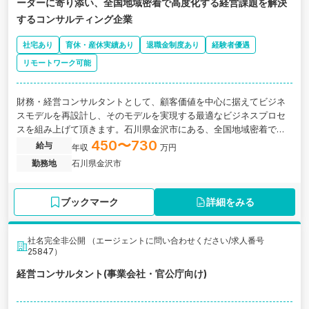
ーダーに寄り添い、全国地域密着で高度化する経営課題を解決
するコンサルティング企業
社宅あり
育休・産休実績あり
退職金制度あり
経験者優遇
リモートワーク可能
財務・経営コンサルタントとして、顧客価値を中心に据えてビジネ
スモデルを再設計し、そのモデルを実現する最適なビジネスプロセ
スを組み上げて頂きます。石川県金沢市にある、全国地域密着で高
度化する経営課題を解決するコンサルティング企業の求人です。
450〜730
給与
年収
万円
勤務地
石川県金沢市
ブックマーク
詳細をみる
社名完全非公開 （エージェントに問い合わせください/求人番号
25847）
経営コンサルタント(事業会社・官公庁向け)