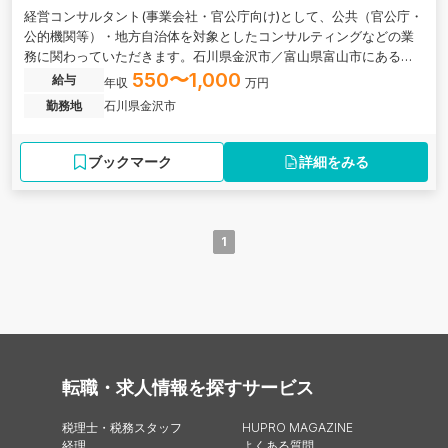
経営コンサルタント(事業会社・官公庁向け)として、公共（官公庁・
公的機関等）・地方自治体を対象としたコンサルティングなどの業
務に関わっていただきます。石川県金沢市／富山県富山市にある監
査法人の求人です。
550〜1,000
給与
年収
万円
勤務地
石川県金沢市
ブックマーク
詳細をみる
1
転職・求人情報を探す
サービス
税理士・税務スタッフ
HUPRO MAGAZINE
経理
よくある質問