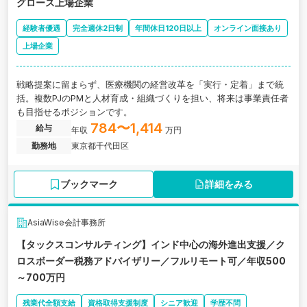
グロース上場企業
経験者優遇
完全週休2日制
年間休日120日以上
オンライン面接あり
上場企業
戦略提案に留まらず、医療機関の経営改革を「実行・定着」まで統
括。複数PJのPMと人材育成・組織づくりを担い、将来は事業責任者
も目指せるポジションです。
784〜1,414
給与
年収
万円
勤務地
東京都千代田区
ブックマーク
詳細をみる
AsiaWise会計事務所
【タックスコンサルティング】インド中心の海外進出支援／ク
ロスボーダー税務アドバイザリー／フルリモート可／年収500
～700万円
残業代全額支給
資格取得支援制度
シニア歓迎
学歴不問