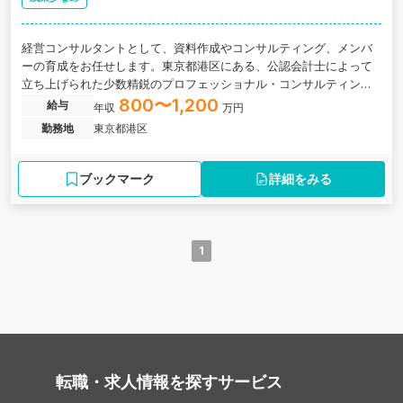
経営コンサルタントとして、資料作成やコンサルティング、メンバ
ーの育成をお任せします。東京都港区にある、公認会計士によって
立ち上げられた少数精鋭のプロフェッショナル・コンサルティング
ファームの求人です。
800〜1,200
給与
年収
万円
勤務地
東京都港区
ブックマーク
詳細をみる
1
転職・求人情報を探す
サービス