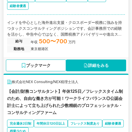
経験者優遇
インドを中心とした海外進出支援・クロスボーダー税務に強みを持
つタックスコンサルティングポジションです。会計事務所での経験
を活かし、申告中心ではなく、国際税務アドバイザリーや進出スキ
ームの検討など上流の税務コンサルティング業務を担当いただきま
500〜700
給与
年収
万円
す。フルリモート可・フルフレックス制・残業代全額支給。国際税
勤務地
東京都港区
務分野で専門性を高めたい方に最適な環境です。
ブックマーク
詳細をみる
株式会社NEX Consulting/NEX税理士法人
【会計/財務コンサルタント】年休125日／フレックスタイム制
のため、自由な働き方が可能！ワークライフバランス◎公認会
計士によって立ち上げられた少数精鋭のプロフェッショナル・
コンサルティングファーム
完全週休2日制
年間休日120日以上
フレックス制度あり
経験者優遇
残業少なめ