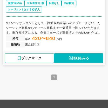
面接1回のみ
完全週休2日制
転勤なし
未経験可
エージェントおすすめ求人
M&Aコンサルタントとして、譲渡候補企業へのアプローチといった
ソーシング業務からディール業務まで一気通貫で担っていただきま
す。東京都港区にある、創業フェーズで事業拡大中のM&A仲介コン
サルティングファームの求人です。
420〜840
給与
年収
万円
勤務地
東京都港区
ブックマーク
詳細をみる
1