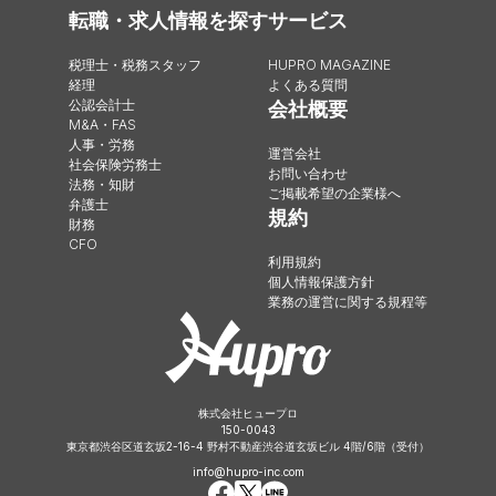
転職・求人情報を探す
サービス
税理士・税務スタッフ
HUPRO MAGAZINE
経理
よくある質問
公認会計士
会社概要
M&A・FAS
人事・労務
運営会社
社会保険労務士
お問い合わせ
法務・知財
ご掲載希望の企業様へ
弁護士
規約
財務
CFO
利用規約
個人情報保護方針
業務の運営に関する規程等
株式会社ヒュープロ
150-0043
東京都渋谷区道玄坂2-16-4 野村不動産渋谷道玄坂ビル 4階/6階（受付）
info@hupro-inc.com