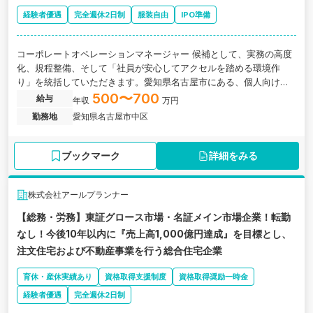
経験者優遇
完全週休2日制
服装自由
IPO準備
コーポレートオペレーションマネージャー 候補として、実務の高度
化、規程整備、そして「社員が安心してアクセルを踏める環境作
り」を統括していただきます。愛知県名古屋市にある、個人向けの
自動車フリマサイト「カババ」を運営し、中古車の販売を手掛けて
500〜700
給与
年収
万円
いる企業の求人です。
勤務地
愛知県名古屋市中区
ブックマーク
詳細をみる
株式会社アールプランナー
【総務・労務】東証グロース市場・名証メイン市場企業！転勤
なし！今後10年以内に『売上高1,000億円達成』を目標とし、
注文住宅および不動産事業を行う総合住宅企業
育休・産休実績あり
資格取得支援制度
資格取得奨励一時金
経験者優遇
完全週休2日制