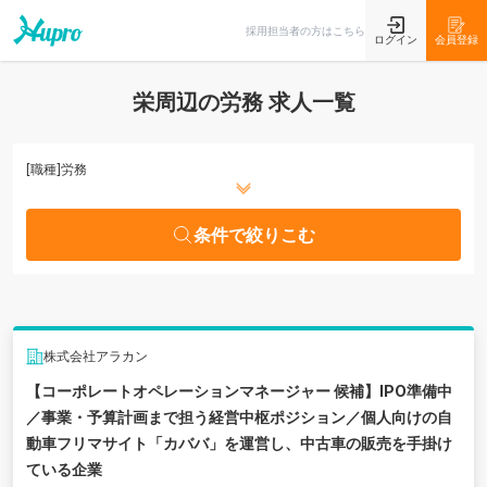
条件で絞りこむ
採用担当者の方はこちら
ログイン
会員登録
栄周辺の労務 求人一覧
[職種]
労務
条件で絞りこむ
株式会社アラカン
【コーポレートオペレーションマネージャー 候補】IPO準備中
／事業・予算計画まで担う経営中枢ポジション／個人向けの自
動車フリマサイト「カババ」を運営し、中古車の販売を手掛け
ている企業