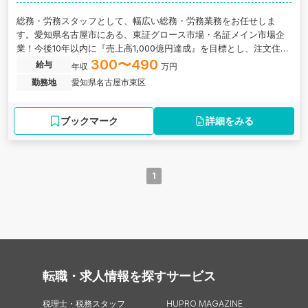
総務・労務スタッフとして、幅広い総務・労務業務をお任せしま
す。愛知県名古屋市にある、東証グロース市場・名証メイン市場企
業！今後10年以内に『売上高1,000億円達成』を目標とし、注文住宅
および不動産事業を行う総合住宅企業の求人です。
300〜490
給与
年収
万円
勤務地
愛知県名古屋市東区
ブックマーク
詳細をみる
1
転職・求人情報を探す
サービス
税理士・税務スタッフ
HUPRO MAGAZINE