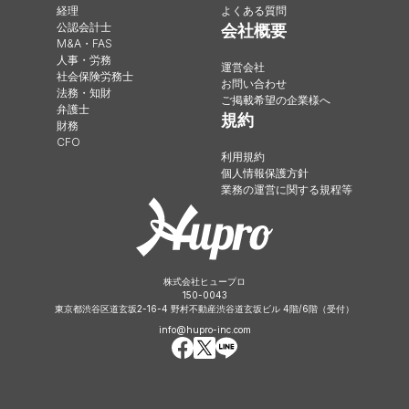
経理
よくある質問
公認会計士
会社概要
M&A・FAS
人事・労務
運営会社
社会保険労務士
お問い合わせ
法務・知財
ご掲載希望の企業様へ
弁護士
規約
財務
CFO
利用規約
個人情報保護方針
業務の運営に関する規程等
株式会社ヒュープロ
150-0043
東京都渋谷区道玄坂2-16-4 野村不動産渋谷道玄坂ビル 4階/6階（受付）
info@hupro-inc.com