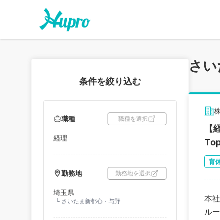
さい
条件を絞り込む
職種
職種を選択
【
経理
To
育
勤務地
勤務地を選択
埼玉県
本社
└
さいたま新都心・与野
ルー