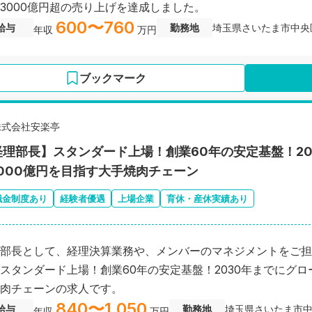
3000億円超の売り上げを達成しました。
600〜760
給与
勤務地
埼玉県さいたま市中央
年収
万円
ブックマーク
株式会社安楽亭
経理部長】スタンダード上場！創業60年の安定基盤！2
1000億円を目指す大手焼肉チェーン
職金制度あり
経験者優遇
上場企業
育休・産休実績あり
部長として、経理決算業務や、メンバーのマネジメントをご担
スタンダード上場！創業60年の安定基盤！2030年までにグロ
肉チェーンの求人です。
840〜1,050
給与
勤務地
埼玉県さいたま市
年収
万円