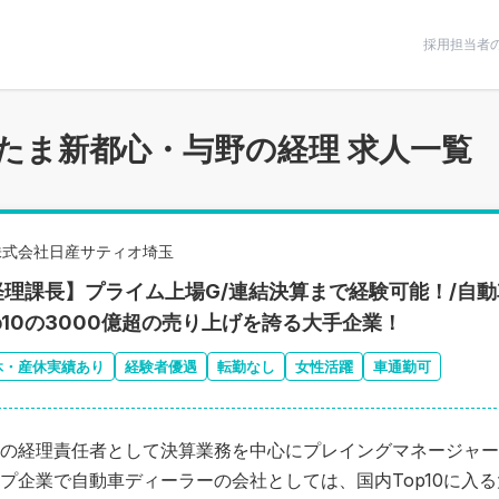
条件で絞りこむ
採用担当者
たま新都心・与野の経理 求人一覧
株式会社日産サティオ埼玉
経理課長】プライム上場G/連結決算まで経験可能！/自
p10の3000億超の売り上げを誇る大手企業！
休・産休実績あり
経験者優遇
転勤なし
女性活躍
車通勤可
の経理責任者として決算業務を中心にプレイングマネージャー
プ企業で自動車ディーラーの会社としては、国内Top10に入