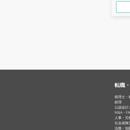
転職
税理士・
経理
公認会計
M&A・FA
人事・労
社会保険
法務・知