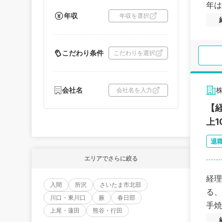
年は
年収
年収を選択
こだわり条件
こだわりを選択
会社名
会社名を入力
【
上
退
エリアでさらに絞る
経理
入間
所沢
さいたま市北部
る、
川口・東川口
蕨
春日部
手焼
上尾・蓮田
熊谷・行田