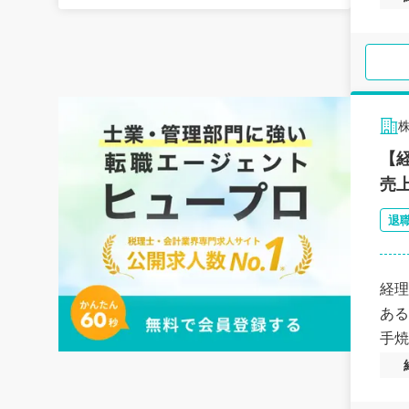
【
売
退
経理
ある
手焼