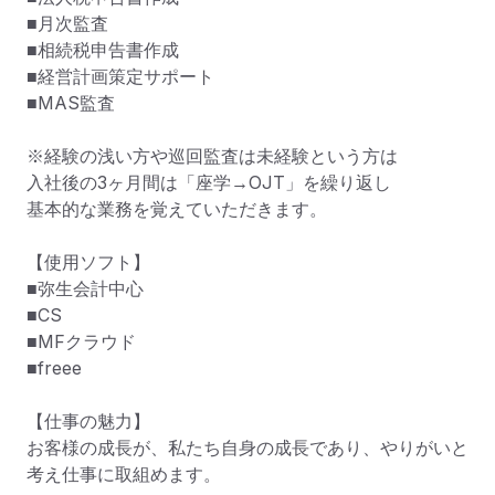
■月次監査

■相続税申告書作成

■経営計画策定サポート

■MAS監査

※経験の浅い方や巡回監査は未経験という方は

入社後の3ヶ月間は「座学→OJT」を繰り返し

基本的な業務を覚えていただきます。

【使用ソフト】

■弥生会計中心

■CS

■MFクラウド

■freee

【仕事の魅力】

お客様の成長が、私たち自身の成長であり、やりがいと
考え仕事に取組めます。
