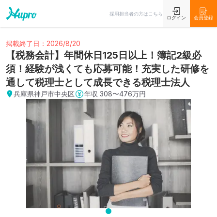
採用担当者の方はこちら
ログイン
会員登録
掲載終了日：2026/8/20
【税務会計】年間休日125日以上！簿記2級必
須！経験が浅くても応募可能！充実した研修を
通して税理士として成長できる税理士法人
兵庫県神戸市中央区
年収
308〜476万円