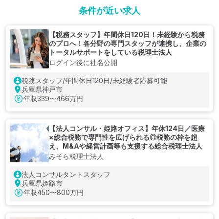
条件が近い求人
【税務スタッフ】年間休日120日！未経験から税務
のプロへ！各分野の専門スタッフが連携し、企業の
トータルサポートをしている税理士法人
ログイン後に社名公開
税務スタッフ/年間休日120日/未経験者応募可能
兵庫県神戸市
年収
339〜466万円
【法人コンサル・姫路オフィス】年休124日／医療
×総合税務で専門性を広げられる◎税務の枠を超
え、M&Aや経営計画等も支援する総合税理士法人
みそら税理士法人
法人コンサルタントスタッフ
兵庫県姫路市
年収
450〜800万円