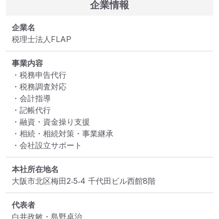
企業情報
企業名
税理士法人FLAP
事業内容
・税務申告代行

・税務調査対応

・会計指導

・記帳代行

・融資・資金操り支援

・相続・相続対策・事業継承

・会社設立サポート
本社所在地名
大阪市北区梅田2‐5‐4 千代田ビル西館8階
代表者
白井政敏・島野卓治