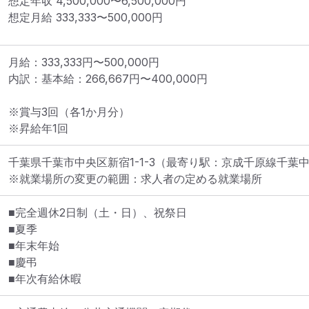
想定年収
4,500,000
〜
6,500,000
円
想定月給
333,333
〜
500,000
円
月給：333,333円〜500,000円

内訳：基本給：266,667円〜400,000円

※賞与3回（各1か月分）

※昇給年1回
千葉県千葉市中央区新宿1-1-3
（最寄り駅：京成千原線千葉
※就業場所の変更の範囲：求人者の定める就業場所
■完全週休2日制（土・日）、祝祭日

■夏季

■年末年始

■慶弔

■年次有給休暇