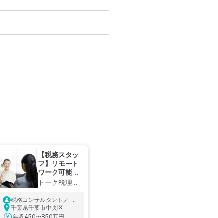
【税務スタッ
フ】リモート
ワーク可能！
経験者募集！
トーク税理士
教育環境充
法人
実、地域密
税務コンサルタント／会
着・ワンスト
計事務所で1年以上業務経
千葉県千葉市中央区
験必須
ップで基礎力
年収
450〜850万円