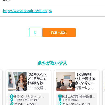
http://www.osmk-ohb.co.jp/
応募へ進む
条件が近い求人
【税務スタッ
【相続税特
務
フ】意欲ある
化】全国13拠
未経験を歓
点で多彩な案
迎！ 教育環境
件に挑戦！着
トーク税理士
税理士法人チ
充実、地域密
実に成長でき
法人
ェスター
着・ワンスト
る環境◎開業
税務コンサルタント／意
税理士/経営幹部候補/相続
ップで基礎力
10年で累計相
欲ある未経験を歓迎
千葉県千葉市中央区
税申告経験必須
千葉県船橋市
アップ、キャ
続申告件数
年収
450〜650万円
年収
600〜1,200万円