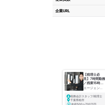
企業URL
【税理士必
見】7時間勤
／残業15時間
程度！実務で
エージェント
学びながら、
にお問合せく
プライベート
税務会計スタッフ/税理士
ださい
の時間も確保
千葉県柏市
できる、総合
年収
500〜700万円