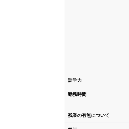
語学力
勤務時間
残業の有無について