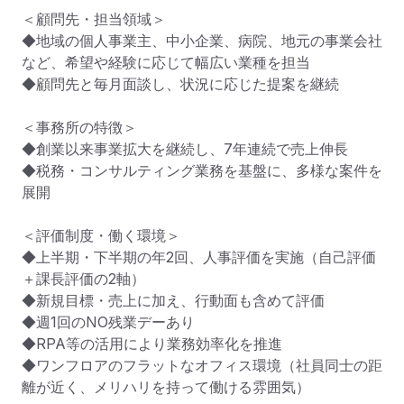
＜顧問先・担当領域＞

◆地域の個人事業主、中小企業、病院、地元の事業会社
など、希望や経験に応じて幅広い業種を担当

◆顧問先と毎月面談し、状況に応じた提案を継続

＜事務所の特徴＞

◆創業以来事業拡大を継続し、7年連続で売上伸長

◆税務・コンサルティング業務を基盤に、多様な案件を
展開

＜評価制度・働く環境＞

◆上半期・下半期の年2回、人事評価を実施（自己評価
＋課長評価の2軸）

◆新規目標・売上に加え、行動面も含めて評価

◆週1回のNO残業デーあり

◆RPA等の活用により業務効率化を推進

◆ワンフロアのフラットなオフィス環境（社員同士の距
離が近く、メリハリを持って働ける雰囲気）
