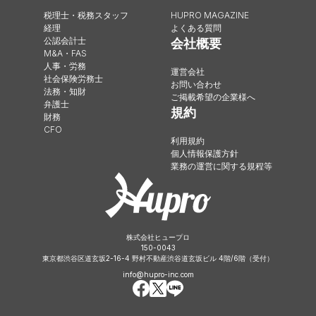
税理士・税務スタッフ
HUPRO MAGAZINE
経理
よくある質問
公認会計士
会社概要
M&A・FAS
人事・労務
運営会社
社会保険労務士
お問い合わせ
法務・知財
ご掲載希望の企業様へ
弁護士
規約
財務
CFO
利用規約
個人情報保護方針
業務の運営に関する規程等
株式会社ヒュープロ
150-0043
東京都渋谷区道玄坂2-16-4 野村不動産渋谷道玄坂ビル 4階/6階（受付）
info@hupro-inc.com