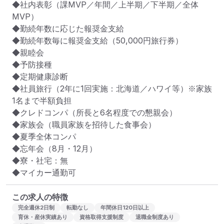
◆社内表彰（課MVP／年間／上半期／下半期／全体
MVP）

◆勤続年数に応じた報奨金支給

◆勤続年数毎に報奨金支給（50,000円旅行券）

◆親睦会

◆予防接種

◆定期健康診断

◆社員旅行（2年に1回実施：北海道／ハワイ等）※家族
1名まで半額負担

◆クレドコンパ（所長と6名程度での懇親会）

◆家族会（職員家族を招待した食事会）

◆夏季全体コンパ

◆忘年会（8月・12月）

◆寮・社宅：無

◆マイカー通勤可
この求人の特徴
完全週休2日制
転勤なし
年間休日120日以上
育休・産休実績あり
資格取得支援制度
退職金制度あり