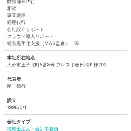
財務部長代行

相続

事業継承

経理代行

会社設立サポート

クラウド導入サポート

経営黒字化支援（MAS監査）　等
本社所在地名
大分市王子北町5番8号 フレスポ春日浦Ｆ棟202
代表者
南　徳行
設立
1998/6/1
会社タイプ
税理士法人・会計事務所