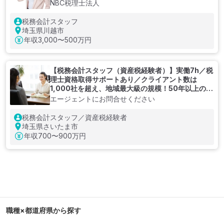
NBC税理士法人
税務会計スタッフ
埼玉県川越市
年収
3,000〜500万円
【税務会計スタッフ（資産税経験者）】実働7h／税
理士資格取得サポートあり／クライアント数は
1,000社を超え、地域最⼤級の規模！50年以上の歴
史を持ち、地域に根ざしたサービスを提供している
エージェントにお問合せください
会計事務所
税務会計スタッフ／資産税経験者
埼玉県さいたま市
年収
700〜900万円
職種×都道府県から探す