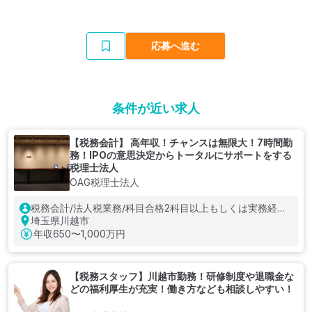
応募へ進む
条件が近い求人
【税務会計】 高年収！チャンスは無限大！7時間勤
務！IPOの意思決定からトータルにサポートをする
税理士法人
OAG税理士法人
税務会計/法人税業務/科目合格2科目以上もしくは実務経験3
年
埼玉県川越市
年収
650〜1,000万円
【税務スタッフ】川越市勤務！研修制度や退職金な
どの福利厚生が充実！働き方なども相談しやすい！