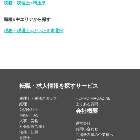
税務・税理士×埼玉県
職種×中エリアから探す
税務・税理士×さいたま市北部
転職・求人情報を探す
サービス
税理士・税務スタッフ
HUPRO MAGAZINE
経理
よくある質問
公認会計士
会社概要
M&A・FAS
人事・労務
運営会社
社会保険労務士
お問い合わせ
法務・知財
ご掲載希望の企業様へ
弁護士