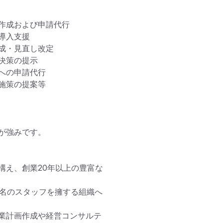
成および申請代行

入支援

・見直し改定

策の提示

の申請代行

策の提案等

強みです。

構え、創業20年以上の豊富な
8名のスタッフを擁する組織へ
業計画作成や経営コンサルテ