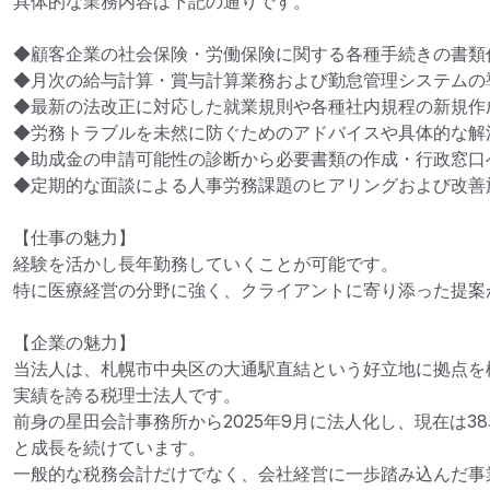
具体的な業務内容は下記の通りです。

◆顧客企業の社会保険・労働保険に関する各種手続きの書類作
◆月次の給与計算・賞与計算業務および勤怠管理システムの導
◆最新の法改正に対応した就業規則や各種社内規程の新規作成
◆労務トラブルを未然に防ぐためのアドバイスや具体的な解決
◆助成金の申請可能性の診断から必要書類の作成・行政窓口へ
◆定期的な面談による人事労務課題のヒアリングおよび改善施
【仕事の魅力】

経験を活かし長年勤務していくことが可能です。

特に医療経営の分野に強く、クライアントに寄り添った提案が
【企業の魅力】

当法人は、札幌市中央区の大通駅直結という好立地に拠点を
実績を誇る税理士法人です。

前身の星田会計事務所から2025年9月に法人化し、現在は3
と成長を続けています。

一般的な税務会計だけでなく、会社経営に一歩踏み込んだ事