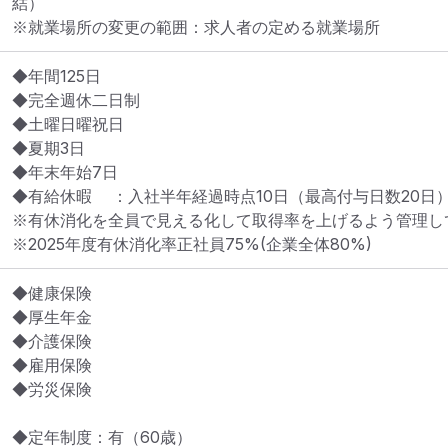
結）
※就業場所の変更の範囲：求人者の定める就業場所
◆年間125日

◆完全週休二日制

◆土曜日曜祝日

◆夏期3日

◆年末年始7日

◆有給休暇	：入社半年経過時点10日（最高付与日数20日）

※有休消化を全員で見える化して取得率を上げるよう管理して
※2025年度有休消化率正社員75%(企業全体80%)
◆健康保険

◆厚生年金

◆介護保険

◆雇用保険

◆労災保険

◆定年制度：有（60歳）
