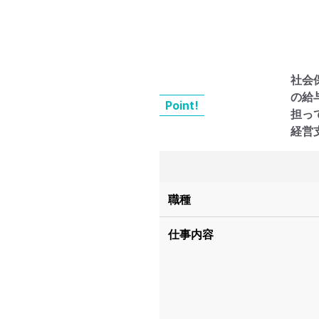
社会
の給
Point!
担っ
経営
職種
仕事内容