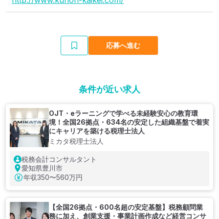
http://www.kunoh-kaikei.com/
応募へ進む
条件が近い求人
OJT・eラーニングで学べる未経験安心の教育環
境！全国26拠点・634名の安定した組織基盤で着実
にキャリアを築ける税理士法人
ミカタ税理士法人
税務会計コンサルタント
愛知県豊川市
年収
350〜560万円
【全国26拠点・600名超の安定基盤】税務顧問業
務に加え、創業支援・事業計画作成など経営コンサ