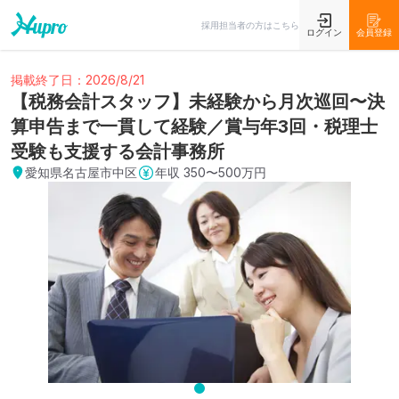
採用担当者の方はこちら
ログイン
会員登録
掲載終了日：2026/8/21
【税務会計スタッフ】未経験から月次巡回〜決
算申告まで一貫して経験／賞与年3回・税理士
受験も支援する会計事務所
愛知県名古屋市中区
年収
350〜500万円