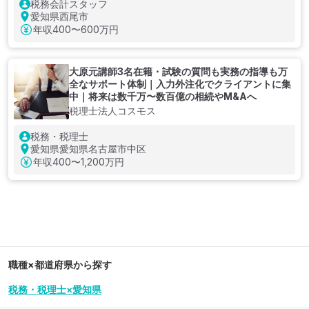
税務会計スタッフ
愛知県西尾市
年収
400〜600万円
大原元講師3名在籍・試験の質問も実務の指導も万
全なサポート体制｜入力外注化でクライアントに集
中｜将来は数千万〜数百億の相続やM&Aへ
税理士法人コスモス
税務・税理士
愛知県愛知県名古屋市中区
年収
400〜1,200万円
職種×都道府県から探す
税務・税理士×愛知県