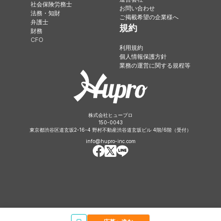
社会保険労務士
お問い合わせ
法務・知財
ご掲載希望の企業様へ
弁護士
規約
財務
CFO
利用規約
個人情報保護方針
業務の運営に関する規程等
株式会社ヒュープロ
150-0043
東京都渋谷区道玄坂2-16-4 野村不動産渋谷道玄坂ビル 4階/6階（受付）
info@hupro-inc.com