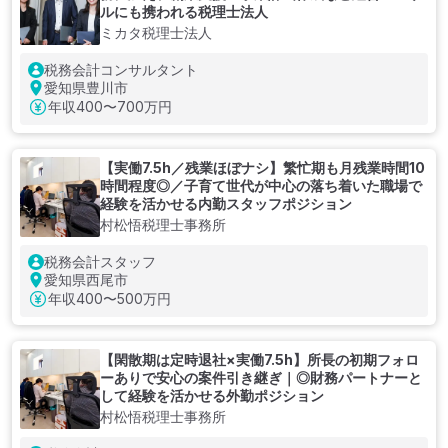
ルにも携われる税理士法人
ミカタ税理士法人
税務会計コンサルタント
愛知県豊川市
年収
400〜700万円
【実働7.5h／残業ほぼナシ】繁忙期も月残業時間10
時間程度◎／子育て世代が中心の落ち着いた職場で
経験を活かせる内勤スタッフポジション
村松悟税理士事務所
税務会計スタッフ
愛知県西尾市
年収
400〜500万円
【閑散期は定時退社×実働7.5h】所長の初期フォロ
ーありで安心の案件引き継ぎ｜◎財務パートナーと
して経験を活かせる外勤ポジション
村松悟税理士事務所