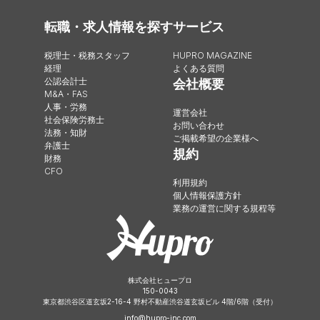
転職・求人情報を探す
サービス
税理士・税務スタッフ
HUPRO MAGAZINE
経理
よくある質問
公認会計士
会社概要
M&A・FAS
人事・労務
運営会社
社会保険労務士
お問い合わせ
法務・知財
ご掲載希望の企業様へ
弁護士
規約
財務
CFO
利用規約
個人情報保護方針
業務の運営に関する規程等
株式会社ヒュープロ
150-0043
東京都渋谷区道玄坂2-16-4 野村不動産渋谷道玄坂ビル 4階/6階（受付）
info@hupro-inc.com