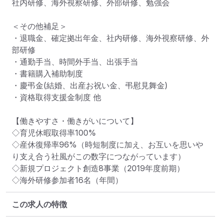
社内研修、海外視察研修、外部研修、勉強会

＜その他補足＞

・退職金、確定拠出年金、社内研修、海外視察研修、外
部研修

・通勤手当、時間外手当、出張手当

・書籍購入補助制度

・慶弔金(結婚、出産お祝い金、弔慰見舞金)

・資格取得支援金制度 他

【働きやすさ・働きがいについて】

◇育児休暇取得率100%

◇産休復帰率96%（時短制度に加え、お互いを思いや
り支え合う社風がこの数字につながっています）

◇新規プロジェクト創造8事業（2019年度前期）

◇海外研修参加者16名（年間）
この求人の特徴