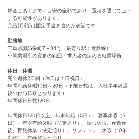
賃金はあくまでも目安の金額であり、選考を通じて上下
する可能性があります。

月給(月額)は固定手当を含めた表記です。
勤務地
三重県諏訪栄町7－34号
（最寄り駅：近鉄線）
※就業場所の変更の範囲：求人者の定める就業場所
休日・休暇
完全週休2日制（休日は土日祝日）

年間有給休暇10日～20日（下限日数は、入社半年経過
後の付与日数となります）

年間休日日数120日

年間休日120日以上、年末年始（5日）、夏季休暇（5
日）、年次有給休暇（法定通り）、慶弔休暇、産前産
後、育児休業（法定通り）、リフレッシュ休暇（10年
勤続）、有給奨励日あり