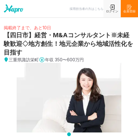
採用担当者の方はこちら
ログイン
会員登録
掲載終了まで、あと10日
【四日市】経営・M&Aコンサルタント※未経
験歓迎◇地方創生！地元企業から地域活性化を
目指す
三重県諏訪栄町
年収
350〜600万円