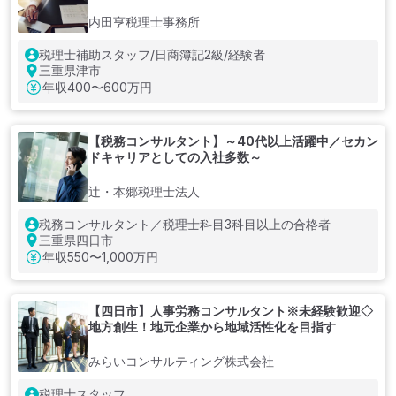
内田亨税理士事務所
税理士補助スタッフ/日商簿記2級/経験者
三重県津市
年収
400〜600万円
【税務コンサルタント】～40代以上活躍中／セカン
ドキャリアとしての入社多数～
辻・本郷税理士法人
税務コンサルタント／税理士科目3科目以上の合格者
三重県四日市
年収
550〜1,000万円
【四日市】人事労務コンサルタント※未経験歓迎◇
地方創生！地元企業から地域活性化を目指す
みらいコンサルティング株式会社
税理士スタッフ