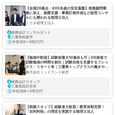
【全国26拠点・600名超の安定基盤】税務顧問業
務に加え、創業支援・事業計画作成など経営コンサ
ルにも携われる税理士法人
ミカタ税理士法人
税務会計コンサルタント
三重県松阪市
年収
350〜560万円
【勉強中歓迎】試験前最大10連休も可｜DX推進で
試験勉強の時間を創出｜試験合格を支援するフレッ
クス・リモート有｜三重県トップクラスの働きやす
さ
株式会社ミッドランド経営
税務会計スタッフ
三重県四日市市
年収
368〜516万円
【税務スタッフ】経験者大歓迎！教育体制充実！
「自利利他」の理念を実践する税理士法人