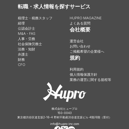
転職・求人情報を探す
サービス
税理士・税務スタッフ
HUPRO MAGAZINE
経理
よくある質問
公認会計士
会社概要
M&A・FAS
人事・労務
運営会社
社会保険労務士
お問い合わせ
法務・知財
ご掲載希望の企業様へ
弁護士
規約
財務
CFO
利用規約
個人情報保護方針
業務の運営に関する規程等
株式会社ヒュープロ
150-0043
東京都渋谷区道玄坂2-16-4 野村不動産渋谷道玄坂ビル 4階/6階（受付）
info@hupro-inc.com