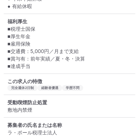
● 有給休暇
福利厚生
■税理士国保

■厚生年金

■雇用保険

■交通費：5,000円／月まで支給

■賞与有：前年実績／夏・冬・決算

■達成手当
この求人の特徴
完全週休2日制
経験者優遇
学歴不問
受動喫煙防止処置
敷地内禁煙
募集者の氏名または名称
ラ・ポール税理士法人