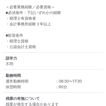
＜必要業務経験／必要資格＞

■必須条件：下記いずれかの経験

・税理士有資格者

・会計事務所経験３年以上

■歓迎条件

・税理士資格

・公認会計士資格
語学力
不問
勤務時間
通常勤務時間
：
08:30
〜
17:30
休憩時間
：
60
分
残業の有無について
残業が発生する場合があります