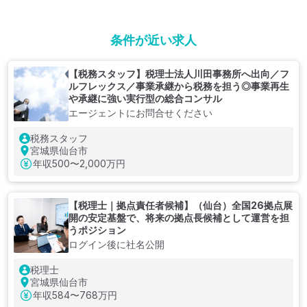
条件が近い求人
【税務スタッフ】税理士法人川田事務所へ出向／フ
ルフレックス／事業承継から税務を担う◎事業再生
や承継に強い実行型の総合コンサル
エージェントにお問合せください
税務スタッフ
宮城県仙台市
年収
500〜2,000万円
【税理士｜拠点責任者候補】（仙台）全国26拠点展
開の安定基盤で、将来の拠点長候補として運営を担
うポジション
ログイン後に社名公開
税理士
宮城県仙台市
年収
584〜768万円