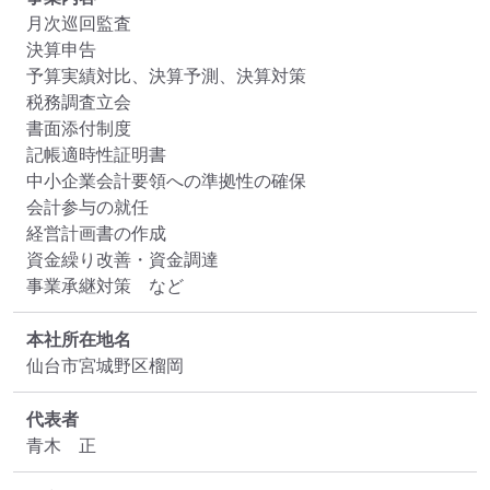
月次巡回監査

決算申告

予算実績対比、決算予測、決算対策

税務調査立会

書面添付制度

記帳適時性証明書

中小企業会計要領への準拠性の確保

会計参与の就任

経営計画書の作成

資金繰り改善・資金調達

事業承継対策　など
本社所在地名
仙台市宮城野区榴岡
代表者
青木　正