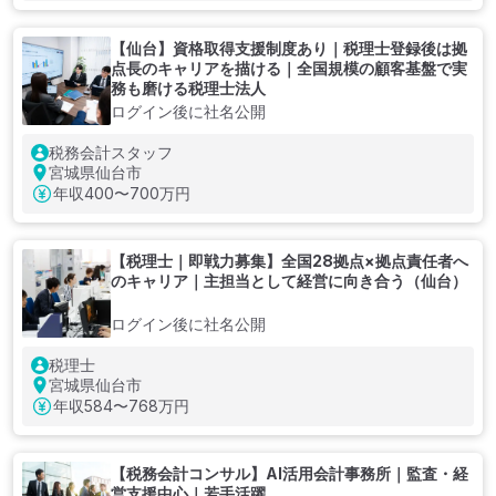
【仙台】資格取得支援制度あり｜税理士登録後は拠
点長のキャリアを描ける｜全国規模の顧客基盤で実
務も磨ける税理士法人
ログイン後に社名公開
税務会計スタッフ
宮城県仙台市
年収
400〜700万円
【税理士｜即戦力募集】全国28拠点×拠点責任者へ
のキャリア｜主担当として経営に向き合う（仙台）
ログイン後に社名公開
税理士
宮城県仙台市
年収
584〜768万円
【税務会計コンサル】AI活用会計事務所｜監査・経
営支援中心｜若手活躍