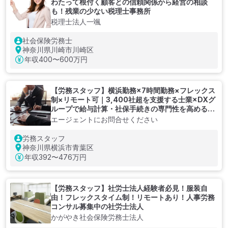
わたって根付く顧客との信頼関係から経営の相談
も！残業の少ない税理士事務所
税理士法人一颯
社会保険労務士
神奈川県川崎市川崎区
年収
400〜600万円
【労務スタッフ】横浜勤務×7時間勤務×フレックス
制×リモート可｜3,400社超を支援する士業×DXグ
ループで給与計算・社保手続きの専門性を高める労
務スタッフ
エージェントにお問合せください
労務スタッフ
神奈川県横浜市青葉区
年収
392〜476万円
【労務スタッフ】社労士法人経験者必見！服装自
由！フレックスタイム制！リモートあり！人事労務
コンサル募集中の社労士法人
かがやき社会保険労務士法人