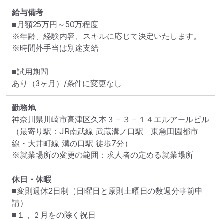
給与備考
■月額25万円～50万程度

※年齢、経験内容、スキルに応じて決定いたします。

※時間外手当は別途支給

■試用期間

あり（3ヶ月）/条件に変更なし
勤務地
神奈川県川崎市高津区久本３－３－１４エルアールビル
（最寄り駅：JR南武線 武蔵溝ノ口駅　東急田園都市
線・大井町線 溝の口駅 徒歩7分）
※就業場所の変更の範囲：求人者の定める就業場所
休日・休暇
■変則週休2日制（日曜日と原則土曜日の数週分事前申
請）

■１，２月をの除く祝日
