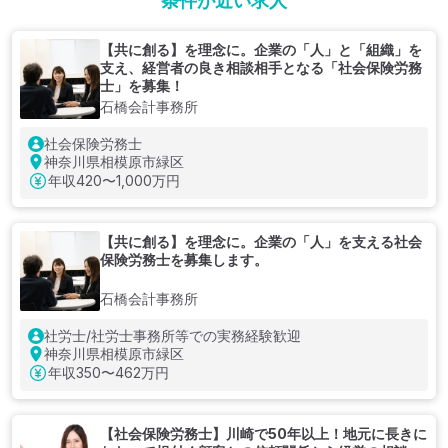
条件が近い求人
【共に創る】を理念に。企業の「人」と「組織」を
支え、経営者の良き相談相手となる「社会保険労務
士」を募集！
石橋会計事務所
社会保険労務士
神奈川県相模原市緑区
年収
420〜1,000万円
【共に創る】を理念に。企業の「人」を支える社会
保険労務士を募集します。
石橋会計事務所
社労士/社労士事務所等での実務経験歓迎
神奈川県相模原市緑区
年収
350〜462万円
【社会保険労務士】川崎で50年以上！地元に長きに