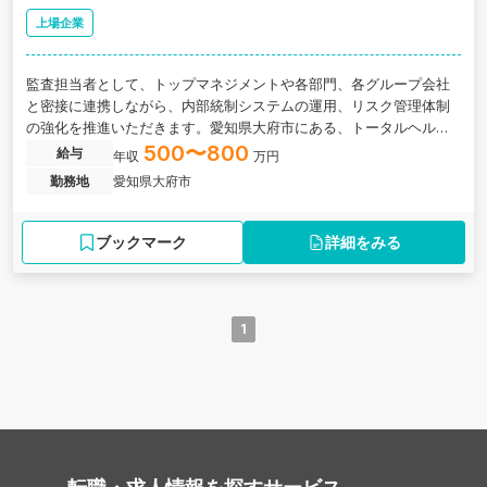
上場企業
監査担当者として、トップマネジメントや各部門、各グループ会社
と密接に連携しながら、内部統制システムの運用、リスク管理体制
の強化を推進いただきます。愛知県大府市にある、トータルヘルス
ケアを支援し地域社会へ貢献するプライム上場企業の求人です。
500〜800
給与
年収
万円
勤務地
愛知県大府市
ブックマーク
詳細をみる
1