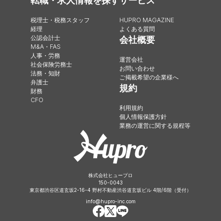
転職・求人情報を探す
サービス
税理士・税務スタッフ
HUPRO MAGAZINE
経理
よくある質問
公認会計士
会社概要
M&A・FAS
人事・労務
運営会社
社会保険労務士
お問い合わせ
法務・知財
ご掲載希望の企業様へ
弁護士
規約
財務
CFO
利用規約
個人情報保護方針
業務の運営に関する規程等
株式会社ヒュープロ
150-0043
東京都渋谷区道玄坂2-16-4 野村不動産渋谷道玄坂ビル 4階/6階（受付）
info@hupro-inc.com