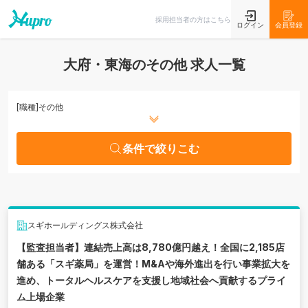
条件で絞りこむ
採用担当者の方はこちら
ログイン
会員登録
大府・東海のその他 求人一覧
[職種]
その他
条件で絞りこむ
スギホールディングス株式会社
【監査担当者】連結売上高は8,780億円越え！全国に2,185店
舗ある「スギ薬局」を運営！M&Aや海外進出を行い事業拡大を
進め、トータルヘルスケアを支援し地域社会へ貢献するプライ
ム上場企業