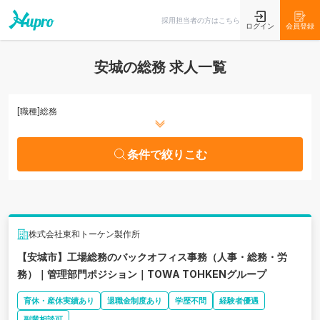
条件で絞りこむ
採用担当者の方はこちら
ログイン
会員登録
安城の総務 求人一覧
[職種]
総務
条件で絞りこむ
株式会社東和トーケン製作所
【安城市】工場総務のバックオフィス事務（人事・総務・労
務）｜管理部門ポジション｜TOWA TOHKENグループ
育休・産休実績あり
退職金制度あり
学歴不問
経験者優遇
副業相談可