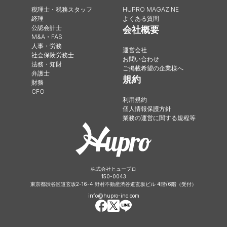
税理士・税務スタッフ
HUPRO MAGAZINE
経理
よくある質問
公認会計士
会社概要
M&A・FAS
人事・労務
運営会社
社会保険労務士
お問い合わせ
法務・知財
ご掲載希望の企業様へ
弁護士
規約
財務
CFO
利用規約
個人情報保護方針
業務の運営に関する規程等
株式会社ヒュープロ
150-0043
東京都渋谷区道玄坂2-16-4 野村不動産渋谷道玄坂ビル 4階/6階（受付）
info@hupro-inc.com