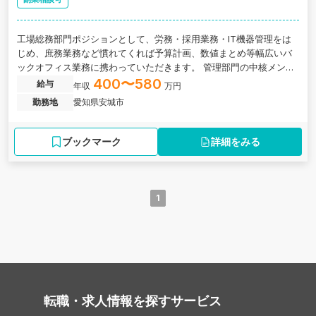
工場総務部門ポジションとして、労務・採用業務・IT機器管理をは
じめ、庶務業務など慣れてくれば予算計画、数値まとめ等幅広いバ
ックオフィス業務に携わっていただきます。 管理部門の中核メンバ
ーとして、会社全体を支える役割を担っていただくことを期待して
400〜580
給与
年収
万円
おります。 当社は、大阪府大阪市に本社を構え、創業70年の歴史を
勤務地
愛知県安城市
持つTOWA TOHKENのグループ企業です。 樹脂・ゴム成形をはじ
め、ゴム・樹脂シートやスポンジのダイカッティング加工などを手
掛け、素材の特性を活かした最適な製品づくりを行っています。 大
ブックマーク
詳細をみる
量生産から多品種少量生産まで柔軟に対応できる技術力を強みに、
幅広い業界に製品を提供しており、長年にわたり安定した経営基盤
を築いています。
1
転職・求人情報を探す
サービス