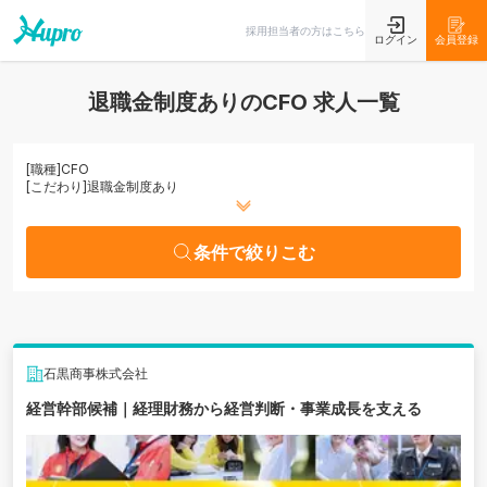
条件で絞りこむ
採用担当者の方はこちら
ログイン
会員登録
退職金制度ありのCFO 求人一覧
[職種]
CFO
[こだわり]
退職金制度あり
条件で絞りこむ
石黒商事株式会社
経営幹部候補｜経理財務から経営判断・事業成長を支える