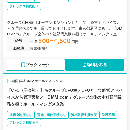
フレックス制度あり
グループCFO室（オープンポジション）として、経営アドバイスか
ら管理実務までを一貫してお任せします。東京都港区にある、「DM
M.com」グループ全体の本社部門業務を担うホールディングス企業
の求人です。
800〜1,500
給与
年収
万円
勤務地
東京都港区
ブックマーク
詳細をみる
合同会社DMMホールディングス
【CFO（子会社）】※グループCFO室／CFOとして経営アドバ
イスから管理実務／「DMM.com」グループ全体の本社部門業
務を担うホールディングス企業
退職金制度あり
育休・産休実績あり
資格取得支援制度
学歴不問
フレックス制度あり