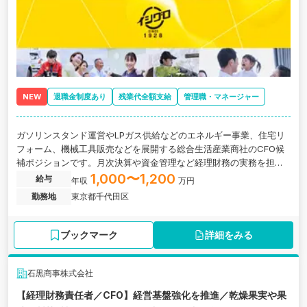
NEW
退職金制度あり
残業代全額支給
管理職・マネージャー
ガソリンスタンド運営やLPガス供給などのエネルギー事業、住宅リ
フォーム、機械工具販売などを展開する総合生活産業商社のCFO候
補ポジションです。月次決算や資金管理など経理財務の実務を担い
ながら、数字を経営判断へつなげ、 経営課題の可視化や改善提案、
1,000〜1,200
給与
年収
万円
組織づくりまで担っていただきます。
勤務地
東京都千代田区
ブックマーク
詳細をみる
石黒商事株式会社
【経理財務責任者／CFO】経営基盤強化を推進／乾燥果実や果