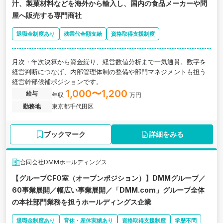
汁、製菓材料などを海外から輸入し、国内の食品メーカーや問
屋へ販売する専門商社
退職金制度あり
残業代全額支給
資格取得支援制度
月次・年次決算から資金繰り、経営数値分析まで一気通貫。数字を
経営判断につなげ、内部管理体制の整備や部門マネジメントも担う
経営幹部候補ポジションです。
1,000〜1,200
給与
年収
万円
勤務地
東京都千代田区
ブックマーク
詳細をみる
合同会社DMMホールディングス
【グループCFO室（オープンポジション）】DMMグループ／
60事業展開／幅広い事業展開／「DMM.com」グループ全体
の本社部門業務を担うホールディングス企業
退職金制度あり
育休・産休実績あり
資格取得支援制度
学歴不問