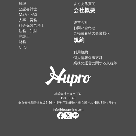
経理
よくある質問
公認会計士
会社概要
M&A・FAS
人事・労務
運営会社
社会保険労務士
お問い合わせ
法務・知財
ご掲載希望の企業様へ
弁護士
規約
財務
CFO
利用規約
個人情報保護方針
業務の運営に関する規程等
株式会社ヒュープロ
150-0043
東京都渋谷区道玄坂2-16-4 野村不動産渋谷道玄坂ビル 4階/6階（受付）
info@hupro-inc.com