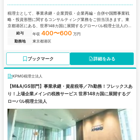
税理士として、事業承継・企業買収・企業再編・合併や国際事業戦
略・投資形態に関するコンサルティング業務をご担当頂きます。東
京都港区にある、世界148カ国に展開するグローバル税理士法人の求
人です。
400〜600
給与
年収
万円
勤務地
東京都港区
ブックマーク
詳細をみる
KPMG税理士法人
【M&A/GS部門】事業承継・資産税等／7h勤務！フレックスあ
り！上場企業メインの税務サービス 世界148カ国に展開するグ
ローバル税理士法人