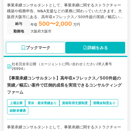
事業承継コンサルタントとして、事業承継に関するストラクチャー
構築や税務申告、M&A支援などの業務に関わっていただきます。大
阪府大阪市にある、高年収×フレックス／500件超の実績／幅広い案
件で圧倒的成長を実現できるコンサルティングファームの求人で
500〜2,000
給与
年収
万円
す。
勤務地
大阪府大阪市
ブックマーク
詳細をみる
社名完全非公開 （エージェントに問い合わせください/求人番号
26994）
【事業承継コンサルタント】高年収×フレックス／500件超の
実績／幅広い案件で圧倒的成長を実現できるコンサルティング
ファーム
上場企業
育休・産休実績あり
資格取得支援制度
退職金制度あり
経験者優遇
事業承継コンサルタントとして、事業承継に関するストラクチャー