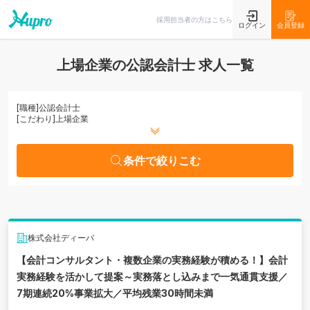
条件で絞りこむ
採用担当者の方はこちら
ログイン
会員登録
上場企業の公認会計士 求人一覧
[職種]
公認会計士
[こだわり]
上場企業
条件で絞りこむ
株式会社ディーバ
【会計コンサルタント・複数企業の実務経験が積める！】会計
実務経験を活かして提案～実務落とし込みまで一気通貫支援／
7期連続20%事業拡大／平均残業30時間未満