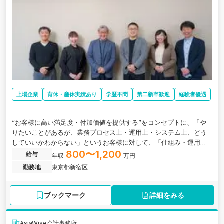
上場企業
育休・産休実績あり
学歴不問
第二新卒歓迎
経験者優遇
“お客様に高い満足度・付加価値を提供する”をコンセプトに、「や
りたいことがあるが、業務プロセス上・運用上・システム上、どう
していいかわからない」というお客様に対して、「仕組み・運用・
体制作り」までをお客様と伴走していただきます。（例：IPO支援、
800〜1,200
給与
年収
万円
IFRS導入、はじめての連結決算など）
勤務地
東京都新宿区
ブックマーク
詳細をみる
AsiaWise会計事務所