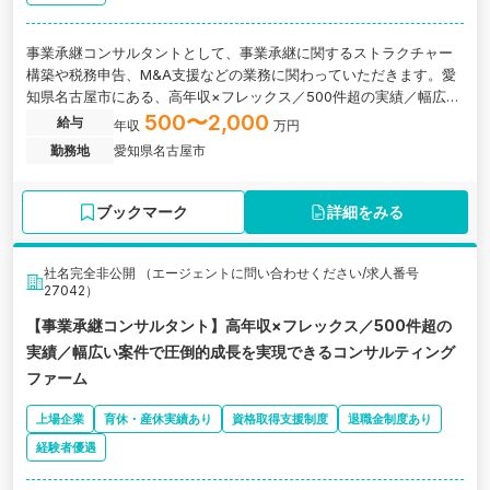
事業承継コンサルタントとして、事業承継に関するストラクチャー
構築や税務申告、M&A支援などの業務に関わっていただきます。愛
知県名古屋市にある、高年収×フレックス／500件超の実績／幅広い
案件で圧倒的成長を実現できるコンサルティング会社の求人です。
500〜2,000
給与
年収
万円
勤務地
愛知県名古屋市
ブックマーク
詳細をみる
社名完全非公開 （エージェントに問い合わせください/求人番号
27042）
【事業承継コンサルタント】高年収×フレックス／500件超の
実績／幅広い案件で圧倒的成長を実現できるコンサルティング
ファーム
上場企業
育休・産休実績あり
資格取得支援制度
退職金制度あり
経験者優遇