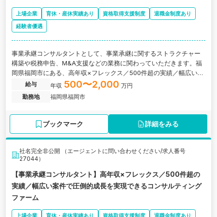
上場企業
育休・産休実績あり
資格取得支援制度
退職金制度あり
経験者優遇
事業承継コンサルタントとして、事業承継に関するストラクチャー
構築や税務申告、M&A支援などの業務に関わっていただきます。福
岡県福岡市にある、高年収×フレックス／500件超の実績／幅広い案
件で圧倒的成長を実現できるコンサルティング会社の求人です。
500〜2,000
給与
年収
万円
勤務地
福岡県福岡市
ブックマーク
詳細をみる
社名完全非公開 （エージェントに問い合わせください/求人番号
27044）
【事業承継コンサルタント】高年収×フレックス／500件超の
実績／幅広い案件で圧倒的成長を実現できるコンサルティング
ファーム
上場企業
育休・産休実績あり
資格取得支援制度
退職金制度あり