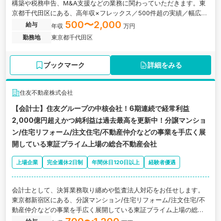
構築や税務申告、M&A支援などの業務に関わっていただきます。東
京都千代田区にある、高年収×フレックス／500件超の実績／幅広い
案件で圧倒的成長を実現できるコンサルティング会社の求人です。
500〜2,000
給与
年収
万円
勤務地
東京都千代田区
ブックマーク
詳細をみる
住友不動産株式会社
【会計士】住友グループの中核会社！6期連続で経常利益
2,000億円超えかつ純利益は過去最高を更新中！分譲マンショ
ン/住宅リフォーム/注文住宅/不動産仲介などの事業を手広く展
開している東証プライム上場の総合不動産会社
上場企業
完全週休2日制
年間休日120日以上
経験者優遇
会計士として、決算業務取り纏めや監査法人対応をお任せします。
東京都新宿区にある、分譲マンション/住宅リフォーム/注文住宅/不
動産仲介などの事業を手広く展開している東証プライム上場の総合
不動産会社の求人です。