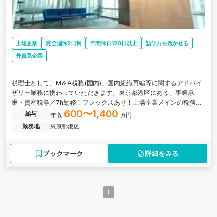
上場企業
完全週休2日制
年間休日120日以上
語学力を活かせる
外資系企業
税理士として、M＆A税務(国内)、国内組織再編等に関するアドバイ
ザリー業務に携わっていただきます。東京都港区にある、事業承
継・資産税等／7h勤務！フレックスあり！上場企業メインの税務サ
ービス/世界148カ国に展開する税理士法人の求人です。
600〜1,400
給与
年収
万円
勤務地
東京都港区
ブックマーク
詳細をみる
1