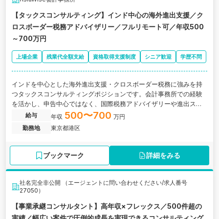
【タックスコンサルティング】インド中心の海外進出支援／ク
ロスボーダー税務アドバイザリー／フルリモート可／年収500
～700万円
上場企業
残業代全額支給
資格取得支援制度
シニア歓迎
学歴不問
インドを中心とした海外進出支援・クロスボーダー税務に強みを持
つタックスコンサルティングポジションです。会計事務所での経験
を活かし、申告中心ではなく、国際税務アドバイザリーや進出スキ
ームの検討など上流の税務コンサルティング業務を担当いただきま
500〜700
給与
年収
万円
す。フルリモート可・フルフレックス制・残業代全額支給。国際税
勤務地
東京都港区
務分野で専門性を高めたい方に最適な環境です。
ブックマーク
詳細をみる
社名完全非公開 （エージェントに問い合わせください/求人番号
27050）
【事業承継コンサルタント】高年収×フレックス／500件超の
実績／幅広い案件で圧倒的成長を実現できるコンサルティング