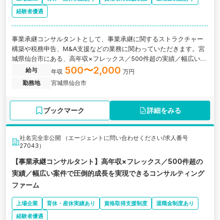
経験者優遇
事業承継コンサルタントとして、事業承継に関するストラクチャー
構築や税務申告、M&A支援などの業務に関わっていただきます。宮
城県仙台市にある、高年収×フレックス／500件超の実績／幅広い案
件で圧倒的成長を実現できるコンサルティング会社の求人です。
500〜2,000
給与
年収
万円
勤務地
宮城県仙台市
ブックマーク
詳細をみる
社名完全非公開 （エージェントに問い合わせください/求人番号
27043）
【事業承継コンサルタント】高年収×フレックス／500件超の
実績／幅広い案件で圧倒的成長を実現できるコンサルティング
ファーム
上場企業
育休・産休実績あり
資格取得支援制度
退職金制度あり
経験者優遇