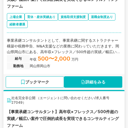
ファーム
上場企業
育休・産休実績あり
資格取得支援制度
退職金制度あり
経験者優遇
事業承継コンサルタントとして、事業承継に関するストラクチャー
構築や税務申告、M&A支援などの業務に関わっていただきます。岡
山県岡山市にある、高年収×フレックス／500件超の実績／幅広い案
件で圧倒的成長を実現できるコンサルティング会社の求人です。
500〜2,000
給与
年収
万円
勤務地
岡山県岡山市
ブックマーク
詳細をみる
社名完全非公開 （エージェントに問い合わせください/求人番号
27049）
【事業承継コンサルタント】高年収×フレックス／500件超の
実績／幅広い案件で圧倒的成長を実現できるコンサルティング
ファーム