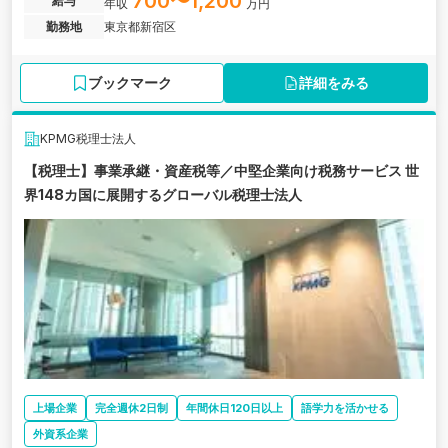
700〜1,200
給与
年収
万円
勤務地
東京都新宿区
ブックマーク
詳細をみる
KPMG税理士法人
【税理士】事業承継・資産税等／中堅企業向け税務サービス 世
界148カ国に展開するグローバル税理士法人
上場企業
完全週休2日制
年間休日120日以上
語学力を活かせる
外資系企業