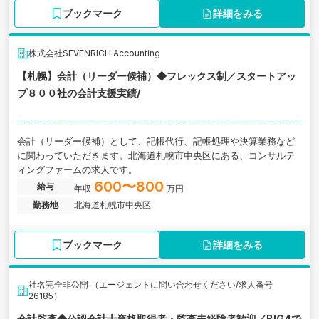
ブックマーク
詳細をみる
株式会社SEVENRICH Accounting
【札幌】会計（リーダー候補）◆フレックス制／スタートアッ
プ８００社の会計支援実績/
会計（リーダー候補）として、記帳代行、記帳処理や決算業務など
に関わっていただきます。北海道札幌市中央区にある、コンサルテ
ィングファームの求人です。
600〜800
給与
年収
万円
勤務地
北海道札幌市中央区
ブックマーク
詳細をみる
社名完全非公開 （エージェントに問い合わせください/求人番号
26185）
会計監査◆公認会計士資格取得者・監査未経験者歓迎／BIG4で