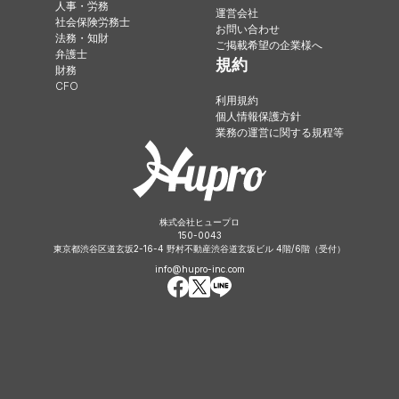
人事・労務
運営会社
社会保険労務士
お問い合わせ
法務・知財
ご掲載希望の企業様へ
弁護士
規約
財務
CFO
利用規約
個人情報保護方針
業務の運営に関する規程等
株式会社ヒュープロ
150-0043
東京都渋谷区道玄坂2-16-4 野村不動産渋谷道玄坂ビル 4階/6階（受付）
info@hupro-inc.com