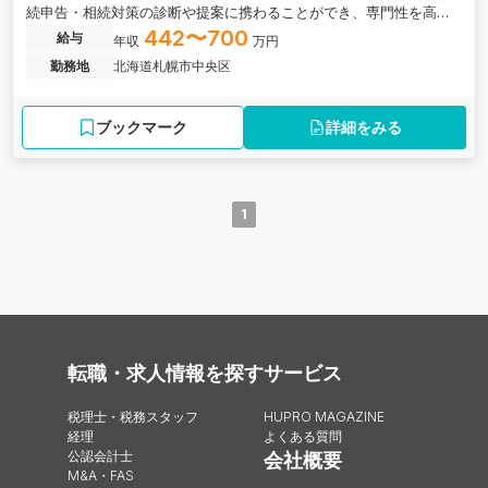
続申告・相続対策の診断や提案に携わることができ、専門性を高め
られる税理士法人の求人です。
442〜700
給与
年収
万円
勤務地
北海道札幌市中央区
ブックマーク
詳細をみる
1
転職・求人情報を探す
サービス
税理士・税務スタッフ
HUPRO MAGAZINE
経理
よくある質問
公認会計士
会社概要
M&A・FAS