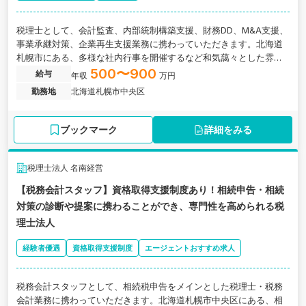
税理士として、会計監査、内部統制構築支援、財務DD、M&A支援、
事業承継対策、企業再生支援業務に携わっていただきます。北海道
札幌市にある、多様な社内行事を開催するなど和気藹々とした雰囲
気の中成長できる税理士法人の求人です。
500〜900
給与
年収
万円
勤務地
北海道札幌市中央区
ブックマーク
詳細をみる
税理士法人 名南経営
【税務会計スタッフ】資格取得支援制度あり！相続申告・相続
対策の診断や提案に携わることができ、専門性を高められる税
理士法人
経験者優遇
資格取得支援制度
エージェントおすすめ求人
税務会計スタッフとして、相続税申告をメインとした税理士・税務
会計業務に携わっていただきます。北海道札幌市中央区にある、相