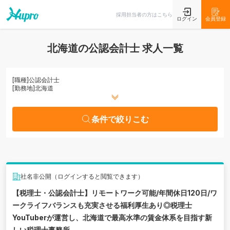
条件で絞りこむ
採用担当者の方はこちら
ログイン
会員登録
北海道の公認会計士 求人一覧
[職種]
公認会計士
[勤務地]
北海道
条件で絞りこむ
社名非公開（ログインすると閲覧できます）
【税理士・公認会計士】リモートワーク可能/年間休日120日/ワ
ークライフバランスも充実させる福利厚生あり◎税理士
YouTuberが運営し、北海道で最高水準の賃金体系を目指す新
しい税理士事務所