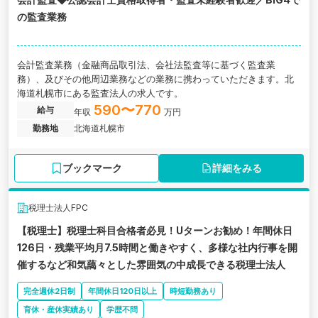
の監査業務
会計監査業務（金融商品取引法、会社法監査等に基づく監査業
務）、及びその他周辺業務などの業務に携わっていただきます。北
海道札幌市にある監査法人の求人です。
590〜770
給与
年収
万円
勤務地
北海道札幌市
ブックマーク
詳細をみる
税理士法人FPC
【税理士】税理士科目合格者必見！Uターンお勧め！年間休日
126日・残業平均月7.5時間と働きやすく、多様な社内行事を開
催するなど和気藹々とした雰囲気の中成長できる税理士法人
完全週休2日制
年間休日120日以上
時短勤務あり
育休・産休実績あり
学歴不問