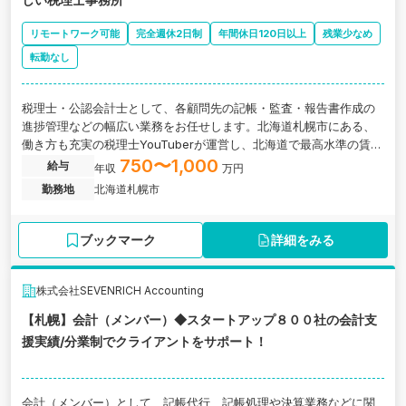
リモートワーク可能
完全週休2日制
年間休日120日以上
残業少なめ
転勤なし
税理士・公認会計士として、各顧問先の記帳・監査・報告書作成の
進捗管理などの幅広い業務をお任せします。北海道札幌市にある、
働き方も充実の税理士YouTuberが運営し、北海道で最高水準の賃金
体系を目指す新しい税理士事務所の求人です。
750〜1,000
給与
年収
万円
勤務地
北海道札幌市
ブックマーク
詳細をみる
株式会社SEVENRICH Accounting
【札幌】会計（メンバー）◆スタートアップ８００社の会計支
援実績/分業制でクライアントをサポート！
会計（メンバー）として、記帳代行、記帳処理や決算業務などに関