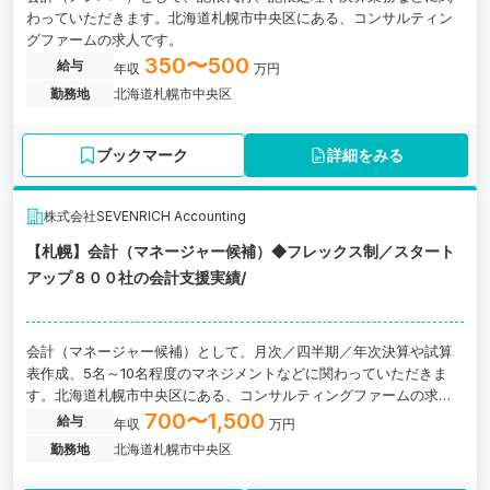
わっていただきます。北海道札幌市中央区にある、コンサルティン
グファームの求人です。
350〜500
給与
年収
万円
勤務地
北海道札幌市中央区
ブックマーク
詳細をみる
株式会社SEVENRICH Accounting
【札幌】会計（マネージャー候補）◆フレックス制／スタート
アップ８００社の会計支援実績/
会計（マネージャー候補）として、月次／四半期／年次決算や試算
表作成、5名～10名程度のマネジメントなどに関わっていただきま
す。北海道札幌市中央区にある、コンサルティングファームの求人
です。
700〜1,500
給与
年収
万円
勤務地
北海道札幌市中央区