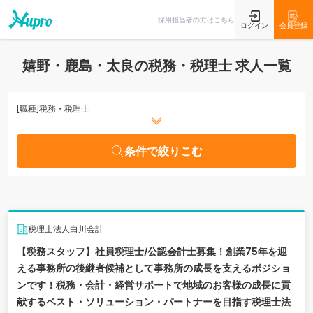
条件で絞りこむ
採用担当者の方はこちら
ログイン
会員登録
嬉野・鹿島・太良の税務・税理士 求人一覧
[職種]
税務・税理士
条件で絞りこむ
税理士法人白川会計
【税務スタッフ】社員税理士/公認会計士募集！創業75年を迎
える事務所の後継者候補として事務所の成長を支えるポジショ
ンです！税務・会計・経営サポートで地域のお客様の成長に貢
献するベスト・ソリューション・パートナーを目指す税理士法