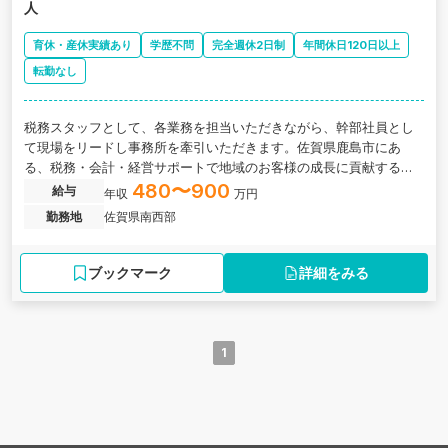
人
育休・産休実績あり
学歴不問
完全週休2日制
年間休日120日以上
転勤なし
税務スタッフとして、各業務を担当いただきながら、幹部社員とし
て現場をリードし事務所を牽引いただきます。佐賀県鹿島市にあ
る、税務・会計・経営サポートで地域のお客様の成長に貢献するベ
スト・ソリューション・パートナーを目指す税理士法人の求人で
480〜900
給与
年収
万円
す。
勤務地
佐賀県南西部
ブックマーク
詳細をみる
1