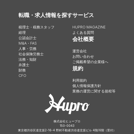
転職・求人情報を探す
サービス
税理士・税務スタッフ
HUPRO MAGAZINE
経理
よくある質問
公認会計士
会社概要
M&A・FAS
人事・労務
運営会社
社会保険労務士
お問い合わせ
法務・知財
ご掲載希望の企業様へ
弁護士
規約
財務
CFO
利用規約
個人情報保護方針
業務の運営に関する規程等
株式会社ヒュープロ
150-0043
東京都渋谷区道玄坂2-16-4 野村不動産渋谷道玄坂ビル 4階/6階（受付）