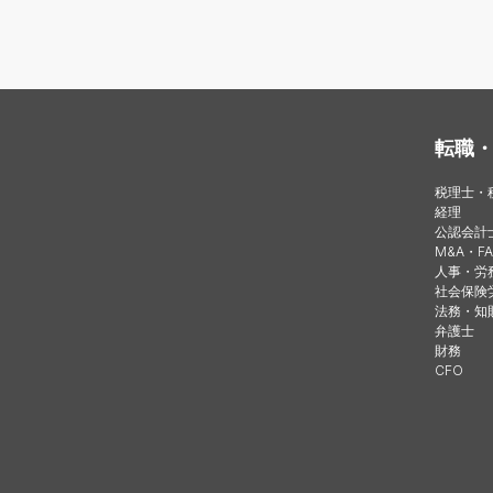
転職
税理士・
経理
公認会計
M&A・FA
人事・労
社会保険
法務・知
弁護士
財務
CFO