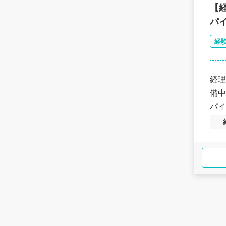
【
パ
経
経理
備中
パイ