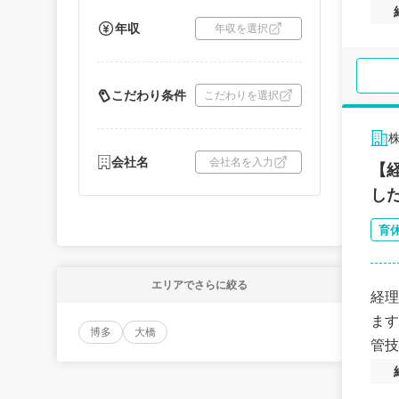
年収
年収を選択
こだわり条件
こだわりを選択
会社名
会社名を入力
【
し
育
エリアでさらに絞る
経理
ます
博多
大橋
管技