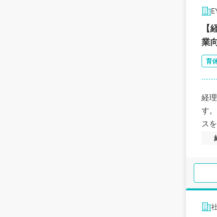
【
業
育
経理
す。
スを