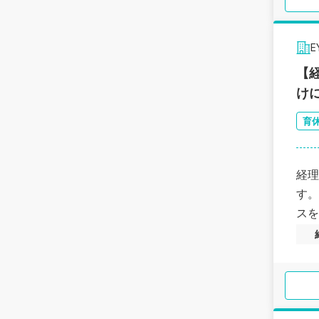
【
け
育
経理
す。
スを