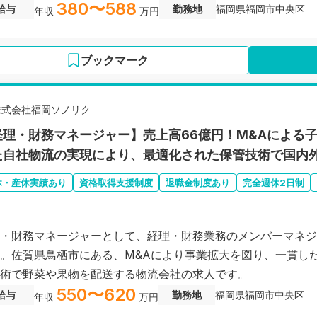
380〜588
給与
勤務地
福岡県福岡市中央区
年収
万円
ブックマーク
株式会社福岡ソノリク
経理・財務マネージャー】売上高66億円！M&Aによる
た自社物流の実現により、最適化された保管技術で国内
休・産休実績あり
資格取得支援制度
退職金制度あり
完全週休2日制
・財務マネージャーとして、経理・財務業務のメンバーマネジ
。佐賀県鳥栖市にある、M&Aにより事業拡大を図り、一貫し
術で野菜や果物を配送する物流会社の求人です。
550〜620
給与
勤務地
福岡県福岡市中央区
年収
万円