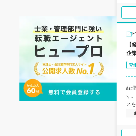
【
企
育
経理
す。
スを