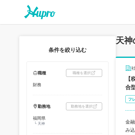
天神
条件を絞り込む
職種
職種を選択
【
財務
合
フ
勤務地
勤務地を選択
福岡県
金融
└
天神
み込