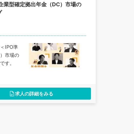
企業型確定拠出年金（DC）市場の
プ
IPO準
C）市場の
です。
求人の詳細をみる