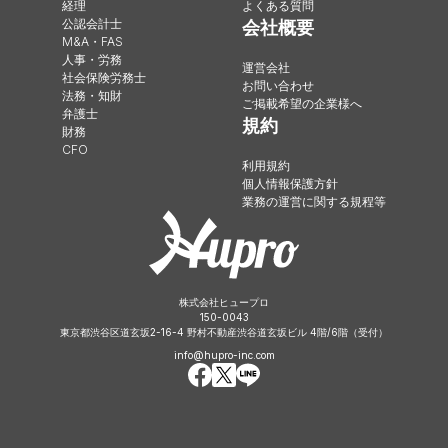
経理
よくある質問
公認会計士
会社概要
M&A・FAS
人事・労務
運営会社
社会保険労務士
お問い合わせ
法務・知財
ご掲載希望の企業様へ
弁護士
規約
財務
CFO
利用規約
個人情報保護方針
業務の運営に関する規程等
株式会社ヒュープロ
150-0043
東京都渋谷区道玄坂2-16-4 野村不動産渋谷道玄坂ビル 4階/6階（受付）
info@hupro-inc.com