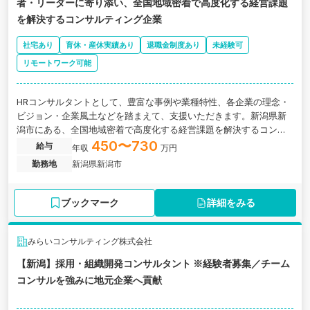
者・リーダーに寄り添い、全国地域密着で高度化する経営課題
を解決するコンサルティング企業
社宅あり
育休・産休実績あり
退職金制度あり
未経験可
リモートワーク可能
HRコンサルタントとして、豊富な事例や業種特性、各企業の理念・
ビジョン・企業風土などを踏まえて、支援いただきます。新潟県新
潟市にある、全国地域密着で高度化する経営課題を解決するコンサ
ルティング企業の求人です。
450〜730
給与
年収
万円
勤務地
新潟県新潟市
ブックマーク
詳細をみる
みらいコンサルティング株式会社
【新潟】採用・組織開発コンサルタント ※経験者募集／チーム
コンサルを強みに地元企業へ貢献