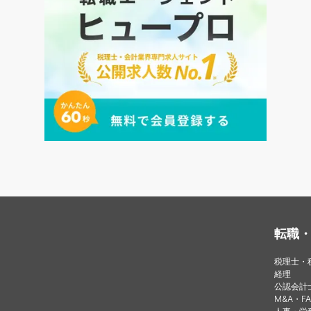
転職
税理士・
経理
公認会計
M&A・FA