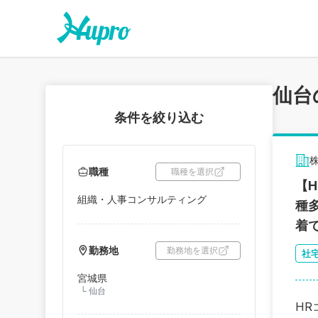
仙台
条件を絞り込む
職種
職種を選択
【
組織・人事コンサルティング
種
着
勤務地
勤務地を選択
社
宮城県
└
仙台
HR