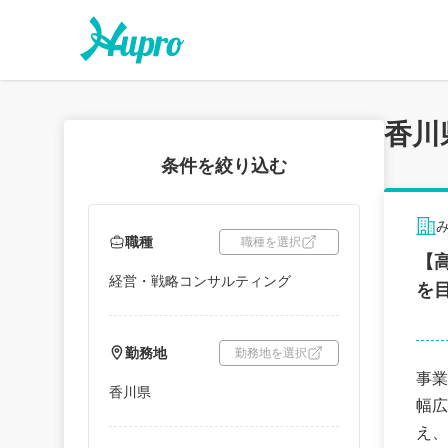
香川
条件を絞り込む
職種
職種を選択
【
経営・戦略コンサルティング
を
勤務地
勤務地を選択
事業
香川県
幅広
え、