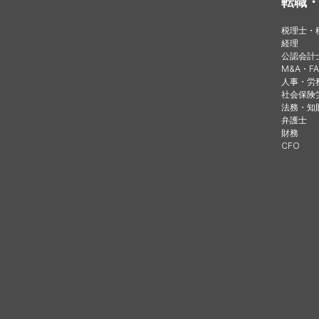
転職
税理士・
経理
公認会計
M&A・FA
人事・労
社会保険
法務・知
弁護士
財務
CFO