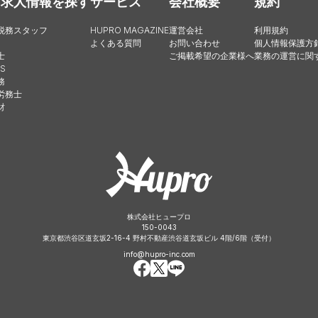
・求人情報を探す
サービス
会社概要
規約
税務スタッフ
HUPRO MAGAZINE
運営会社
利用規約
よくある質問
お問い合わせ
個人情報保護方
士
ご掲載希望の企業様へ
業務の運営に関
S
務
労務士
財
株式会社ヒュープロ
150-0043
東京都渋谷区道玄坂2-16-4 野村不動産渋谷道玄坂ビル 4階/6階（受付）
info@hupro-inc.com