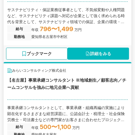
サステナビリティ・保証業務従事者として、不気候変動や人権問題
など、サステナビリティ課題へ対応が企業として強く求められる時
代を背景として、サステナビリティ領域での保証、企業の環境・安
全衛生の取組みや鉱物調達に関する調査などの業務に関わっていた
796〜1,499
給与
年収
万円
だきます。愛知県名古屋市中村区にある監査法人の求人です。
勤務地
愛知県名古屋市中村区
ブックマーク
詳細をみる
みらいコンサルティング株式会社
【名古屋】事業承継コンサルタント ※地域創生／顧客志向／チ
ームコンサルを強みに地元企業へ貢献
事業承継コンサルタントとして、事業承継・組織再編の実施により
顕在化するさまざまな経営課題に、公認会計士・税理士・社会保険
労務士・司法書士などの専門家がお客さまに合わせたプロジェクト
チ ームを結成し、あらゆる角度から的確なアドバイスを行いなが
500〜1,100
給与
年収
万円
ら、最適な承継プランを作成など の業務に関わっていただきます。
勤務地
愛知県名古屋市