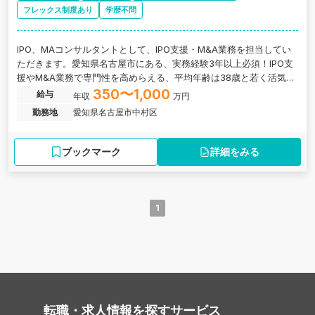
フレックス制度あり
学歴不問
IPO、MAコンサルタントとして、IPO支援・M&A業務を担当してい
ただきます。愛知県名古屋市にある、実務経験3年以上必須！IPO支
援やM&A業務で専門性を高めらえる、平均年齢は38歳と若く活気の
あるコンサル会社の求人です。
350〜1,000
給与
年収
万円
勤務地
愛知県名古屋市中村区
ブックマーク
詳細をみる
1
転職・求人情報を探す
サービス