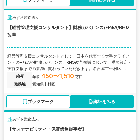
あずさ監査法人
【経営管理支援コンサルタント】財務ガバナンス/FP&A/RHQ
改革
経営管理支援コンサルタントとして、日本を代表する大手クライア
ントのFP&Aや財務ガバナンス、RHQ改革領域において、構想策定～
実行支援までの業務に関わっていただきます。名古屋市中村区にあ
る監査法人の求人です。
450〜1,510
給与
年収
万円
勤務地
愛知県中村区
ブックマーク
詳細をみる
あずさ監査法人
【サステナビリティ・保証業務従事者】