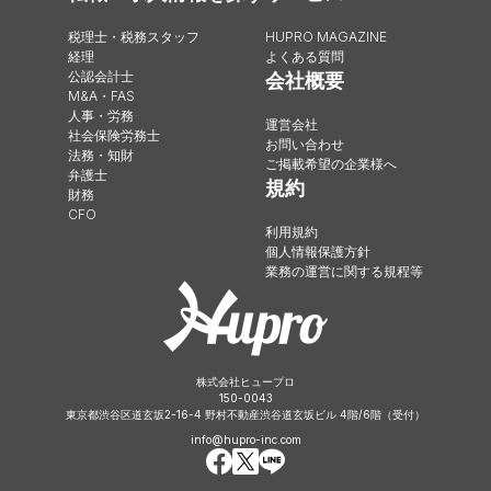
税理士・税務スタッフ
HUPRO MAGAZINE
経理
よくある質問
公認会計士
会社概要
M&A・FAS
人事・労務
運営会社
社会保険労務士
お問い合わせ
法務・知財
ご掲載希望の企業様へ
弁護士
規約
財務
CFO
利用規約
個人情報保護方針
業務の運営に関する規程等
株式会社ヒュープロ
150-0043
東京都渋谷区道玄坂2-16-4 野村不動産渋谷道玄坂ビル 4階/6階（受付）
info@hupro-inc.com