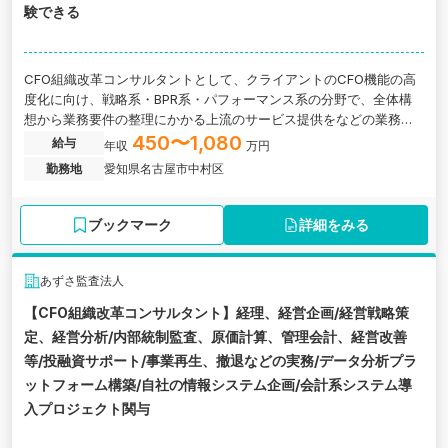
験できる
CFO組織改革コンサルタントとして、クライアントのCFO機能の高
度化に向け、戦略系・BPR系・パフォーマンス系の分野で、全体構
想から業務要件の整理にかかる上流のサービス提供をなどの業務に
関わっていただきます。愛知県名古屋市中村区にある監査法人の求
450〜1,080
給与
年収
万円
人です。
勤務地
愛知県名古屋市中村区
ブックマーク
詳細をみる
あずさ監査法人
【CFO組織改革コンサルタント】経理、経営企画/経営戦略策
定、経営分析/内部統制監査、原価計算、管理会計、経営改善
等/投融資サポート/事業再生、撤退などの実務/データ分析プラ
ットフォーム構築/自社の情報システム企画/会計系システム導
入プロジェクト関与