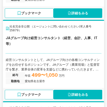
愛知県名古屋市にある税理士法人の求人です
ブックマーク
詳細をみる
社名完全非公開 （エージェントに問い合わせください/求人番号
25879）
JAグループ向け経営コンサルタント（経営、会計、人事、IT
等）
経営コンサルタントとして、JAグループ向けの各種コンサルティン
グをお任せするポジションです。JAグループ（農業現場）と監督官
庁を繋ぎ、業界全体の変革を支援などに携わっていただきます。愛
知県名古屋市にある監査法人の求人です。
499〜1,050
給与
年収
万円
勤務地
愛知県名古屋市
ブックマーク
詳細をみる