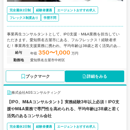
完全週休2日制
経験者優遇
エージェントおすすめ求人
フレックス制度あり
学歴不問
事業再生コンサルタントとして、IPO支援・M&A業務を担当してい
ただきます。愛知県名古屋市にある、フルフレックス！経験者求
む！事業再生支援業務に携われ、平均年齢は38歳と若く活気のある
コンサル会社の求人です。
350〜1,000
給与
年収
万円
勤務地
愛知県名古屋市中村区
ブックマーク
詳細をみる
株式会社AGSコンサルティング
【IPO、M&Aコンサルタント】実務経験3年以上必須！IPO支
援やM&A業務で専門性を高められる、平均年齢は38歳と若く
活気のあるコンサル会社
完全週休2日制
経験者優遇
エージェントおすすめ求人