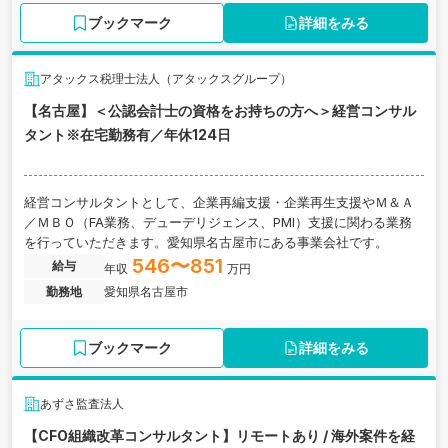
ブックマーク
詳細をみる
アタックス税理士法人（アタックスグループ）
【名古屋】＜公認会計士の資格をお持ちの方へ＞経営コンサル
タント※在宅勤務有／年休124日
経営コンサルタントとして、企業再編支援・企業再生支援やＭ＆Ａ
／ＭＢＯ（FA業務、デューデリジェンス、PMI）支援に関わる業務
を行っていただきます。愛知県名古屋市にある事業会社です。
546〜851
給与
年収
万円
勤務地
愛知県名古屋市
ブックマーク
詳細をみる
あずさ監査法人
【CFO組織改革コンサルタント】リモートあり / 海外案件を経