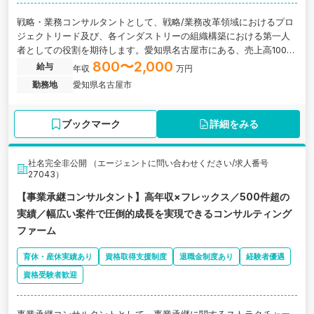
戦略・業務コンサルタントとして、戦略/業務改革領域におけるプロ
ジェクトリード及び、各インダストリーの組織構築における第一人
者としての役割を期待します。愛知県名古屋市にある、売上高100億
円以上を誇る企業の求人です。
800〜2,000
給与
年収
万円
勤務地
愛知県名古屋市
ブックマーク
詳細をみる
社名完全非公開 （エージェントに問い合わせください/求人番号
27043）
【事業承継コンサルタント】高年収×フレックス／500件超の
実績／幅広い案件で圧倒的成長を実現できるコンサルティング
ファーム
育休・産休実績あり
資格取得支援制度
退職金制度あり
経験者優遇
資格受験者歓迎