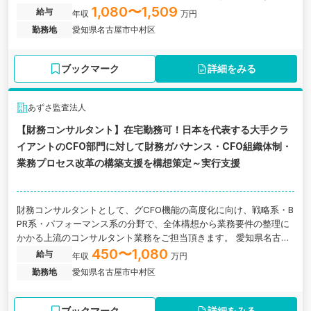
す。 愛知県名古屋市にあるグローバルファームの求人です。
1,080〜1,509
給与
年収
万円
勤務地
愛知県名古屋市中村区
ブックマーク
詳細をみる
あずさ監査法人
【財務コンサルタント】在宅勤務可！日本を代表する大手クラ
イアントのCFO部門に対して財務ガバナンス・CFO組織体制・
業務プロセス改革の構築支援を構想策定～実行支援
財務コンサルタントとして、グCFO機能の高度化に向け、戦略系・B
PR系・パフォーマンス系の分野で、全体構想から業務要件の整理に
かかる上流のコンサルタント業務をご担当頂きます。 愛知県名古屋
市にあるグローバルファームの求人です。
450〜1,080
給与
年収
万円
勤務地
愛知県名古屋市中村区
ブックマーク
詳細をみる