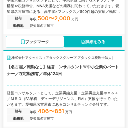
事業承継コンサルタントとして、事業承継に関するストラクチャー
構築や税務申告、M&A支援などの業務に関わっていただきます。愛
知県名古屋市にある、高年収×フレックス／500件超の実績／幅広い
案件で圧倒的成長を実現できるコンサルティング会社の求人です。
500〜2,000
給与
年収
万円
勤務地
愛知県名古屋市
ブックマーク
詳細をみる
株式会社アタックス（アタックスグループ アタックス税理士法人）
【名古屋／転勤なし】経営コンサルタント※中小企業のパート
ナー／在宅勤務有／年休124日
経営コンサルタントとして、企業再編支援・企業再生支援やＭ＆Ａ
／ＭＢＯ（FA業務、デューデリジェンス、PMI）支援を行っていた
だきます。愛知県名古屋市にあるコンサルティング会社です。
406〜851
給与
年収
万円
勤務地
愛知県名古屋市