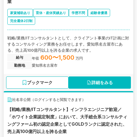
業
家賃補助あり
育休・産休実績あり
学歴不問
経験者優遇
完全週休2日制
戦略/業務/ITコンサルタントとして、クライアント事業のIT計画に対
するコンサルティング業務をお任せします。愛知県名古屋市にあ
る、売上高100億円以上を誇る企業の求人です。
600〜1,500
給与
年収
万円
勤務地
愛知県名古屋市
ブックマーク
詳細をみる
社名非公開（ログインすると閲覧できます）
【戦略/業務/ITコンサルタント】インフラエンジニア歓迎／
「ホワイト企業認定制度」において、大手総合系コンサルティ
ングファーム初の認定企業としてGOLDランクに認定された、
売上高100億円以上を誇る企業