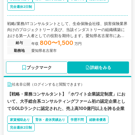
完全週休2日制
戦略/業務/ITコンサルタントとして、生命保険会社様、損害保険業界
向けのプロジェクトリード及び、当該インダストリーの組織構築に
おける第一人者としての役割を期待します。愛知県名古屋市にあ
る、売上高100億円以上を誇る企業の求人です。
800〜1,500
給与
年収
万円
勤務地
愛知県名古屋市
ブックマーク
詳細をみる
社名非公開（ログインすると閲覧できます）
【戦略・業務コンサルタント】「ホワイト企業認定制度」にお
いて、大手総合系コンサルティングファーム初の認定企業とし
てGOLDランクに認定された、売上高100億円以上を誇る企業
家賃補助あり
育休・産休実績あり
学歴不問
経験者優遇
完全週休2日制