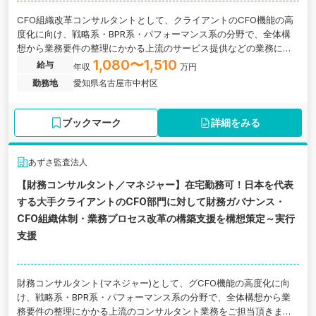
CFO組織改革コンサルタントとして、クライアントのCFO機能の高
度化に向け、戦略系・BPR系・パフォーマンス系の分野で、全体構
想から業務要件の整理にかかる上流のサービス提供などの業務に関
わっていただきます。愛知県名古屋市中村区にある監査法人の求人
1,080〜1,510
給与
年収
万円
です。
勤務地
愛知県名古屋市中村区
ブックマーク
詳細をみる
あずさ監査法人
【財務コンサルタント／マネジャー】在宅勤務可！日本を代表
する大手クライアントのCFO部門に対して財務ガバナンス・
CFO組織体制・業務プロセス改革の構築支援を構想策定～実行
支援
財務コンサルタント(マネジャー)として、グCFO機能の高度化に向
け、戦略系・BPR系・パフォーマンス系の分野で、全体構想から業
務要件の整理にかかる上流のコンサルタント業務をご担当頂きま