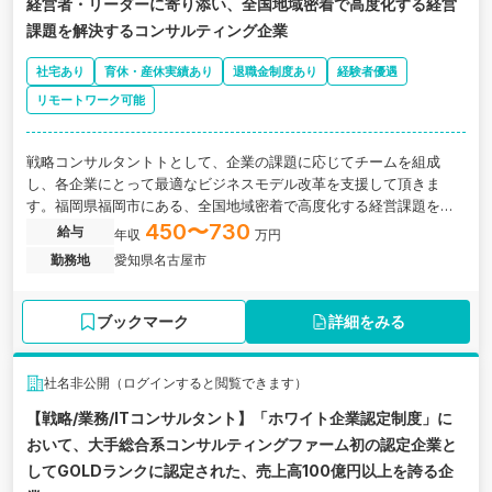
経営者・リーダーに寄り添い、全国地域密着で高度化する経営
課題を解決するコンサルティング企業
社宅あり
育休・産休実績あり
退職金制度あり
経験者優遇
リモートワーク可能
戦略コンサルタントトとして、企業の課題に応じてチームを組成
し、各企業にとって最適なビジネスモデル改革を支援して頂きま
す。福岡県福岡市にある、全国地域密着で高度化する経営課題を解
決するコンサルティング企業の求人です。
450〜730
給与
年収
万円
勤務地
愛知県名古屋市
ブックマーク
詳細をみる
社名非公開（ログインすると閲覧できます）
【戦略/業務/ITコンサルタント】「ホワイト企業認定制度」に
おいて、大手総合系コンサルティングファーム初の認定企業と
してGOLDランクに認定された、売上高100億円以上を誇る企