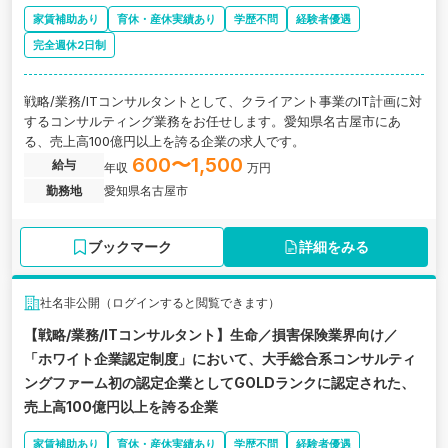
家賃補助あり
育休・産休実績あり
学歴不問
経験者優遇
完全週休2日制
戦略/業務/ITコンサルタントとして、クライアント事業のIT計画に対
するコンサルティング業務をお任せします。愛知県名古屋市にあ
る、売上高100億円以上を誇る企業の求人です。
600〜1,500
給与
年収
万円
勤務地
愛知県名古屋市
ブックマーク
詳細をみる
社名非公開（ログインすると閲覧できます）
【戦略/業務/ITコンサルタント】生命／損害保険業界向け／
「ホワイト企業認定制度」において、大手総合系コンサルティ
ングファーム初の認定企業としてGOLDランクに認定された、
売上高100億円以上を誇る企業
家賃補助あり
育休・産休実績あり
学歴不問
経験者優遇