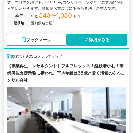
業）向けの各種アドバイザリー/コンサルティングなどの業務に関わ
っていただきます。愛知県名古屋市にある監査法人の求人です。
543〜1,030
給与
年収
万円
勤務地
愛知県名古屋市
ブックマーク
詳細をみる
株式会社AGSコンサルティング
【事業再生コンサルタント】フルフレックス！経験者求む！事
業再生支援業務に携われ、平均年齢は38歳と若く活気のあるコ
ンサル会社