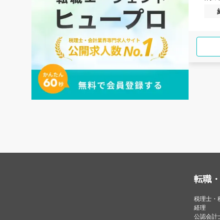
転職
税理士・
経理
公認会計