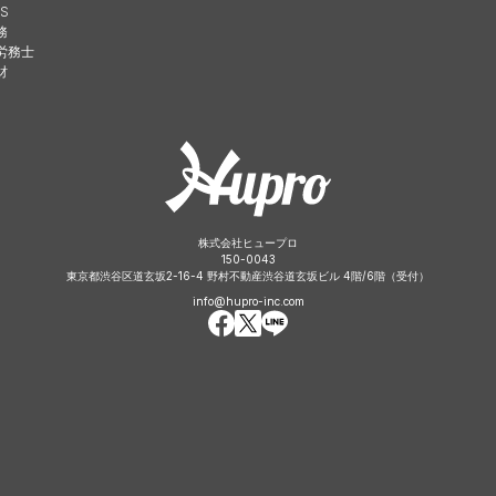
S
務
労務士
財
株式会社ヒュープロ
150-0043
東京都渋谷区道玄坂2-16-4 野村不動産渋谷道玄坂ビル 4階/6階（受付）
info@hupro-inc.com