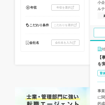
小企
年収
年収を選択
ルテ
こだわり条件
こだわりを選択
会社名
会社名を入力
【
を
育
事業
に関
的成