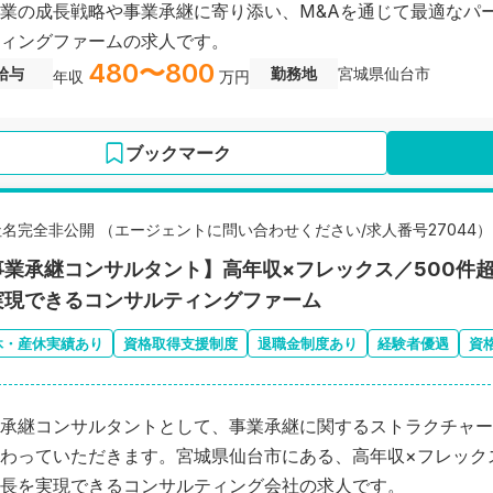
業の成長戦略や事業承継に寄り添い、M&Aを通じて最適なパ
ィングファームの求人です。
480〜800
給与
勤務地
宮城県仙台市
年収
万円
ブックマーク
社名完全非公開 （エージェントに問い合わせください/求人番号27044）
事業承継コンサルタント】高年収×フレックス／500件
実現できるコンサルティングファーム
休・産休実績あり
資格取得支援制度
退職金制度あり
経験者優遇
資
承継コンサルタントとして、事業承継に関するストラクチャー
わっていただきます。宮城県仙台市にある、高年収×フレック
長を実現できるコンサルティング会社の求人です。