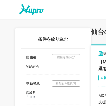
仙台
条件を絞り込む
職種
職種を選択
【
M&A仲介
継
家
勤務地
勤務地を選択
宮城県
M&
└
仙台
支援