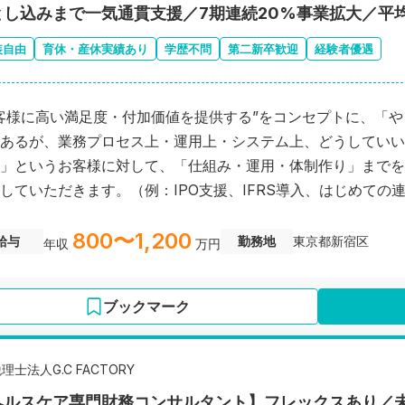
とし込みまで一気通貫支援／7期連続20%事業拡大／平
装自由
育休・産休実績あり
学歴不問
第二新卒歓迎
経験者優遇
客様に高い満足度・付加価値を提供する”をコンセプトに、「
あるが、業務プロセス上・運用上・システム上、どうしていい
」というお客様に対して、「仕組み・運用・体制作り」までを
していただきます。（例：IPO支援、IFRS導入、はじめての
800〜1,200
給与
勤務地
東京都新宿区
年収
万円
ブックマーク
理士法人G.C FACTORY
ヘルスケア専門財務コンサルタント】フレックスあり／未