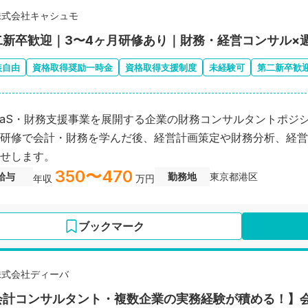
株式会社キャシュモ
二新卒歓迎｜3〜4ヶ月研修あり｜財務・経営コンサル×
装自由
資格取得奨励一時金
資格取得支援制度
未経験可
第二新卒歓
aaS・財務支援事業を展開する企業の財務コンサルタントポジ
研修で会計・財務を学んだ後、経営計画策定や財務分析、経営
せします。
350〜470
給与
勤務地
東京都港区
年収
万円
ブックマーク
株式会社ディーバ
会計コンサルタント・複数企業の実務経験が積める！】