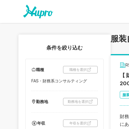
服装
条件を絞り込む
職種
職種を選択
【
FAS・財務系コンサルティング
2
服
勤務地
勤務地を選択
財務
年収
年収を選択
にあ