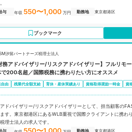
。
550〜1,000
給与
勤務地
東京都港区
年収
万円
ブックマーク
RSM汐留パートナーズ税理士法人
 財務アドバイザリー/リスクアドバイザリー】フルリモ
体で200名超／国際税務に携わりたい方にオススメ
装自由
残業代全額支給
育休・産休実績あり
資格取得奨励一時金
資
アドバイザリー/リスクアドバイザリーとして、担当顧客のFAS
ます。東京都港区にあるWLB重視で国際クライアントに携わ
税理士法人の求人です。
550〜1,000
給与
勤務地
東京都港区
年収
万円