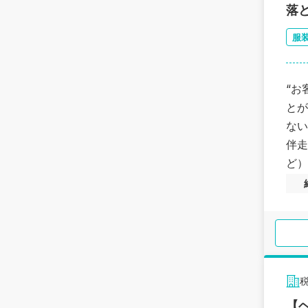
落
服
“お
とが
ない
伴走
ど）
税
【