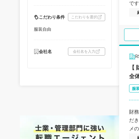
です
こだわり条件
こだわりを選択
服装自由
会社名
会社名を入力
【
全
服
財務
だき
メの