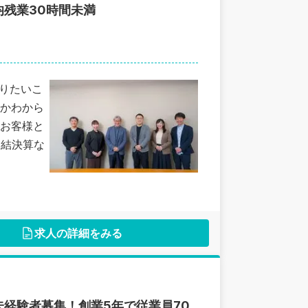
均残業30時間未満
やりたいこ
かわから
お客様と
連結決算な
求人の詳細をみる
経験者募集！創業5年で従業員70