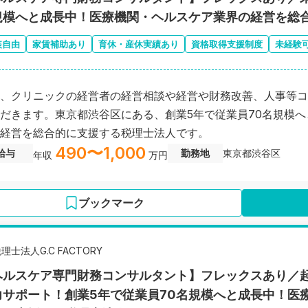
規模へと成長中！医療機関・ヘルスケア業界の経営を総
装自由
家賃補助あり
育休・産休実績あり
資格取得支援制度
未経験
、クリニックの経営者の経営相談や経営や財務改善、人事等コ
だきます。東京都渋谷区にある、創業5年で従業員70名規模
経営を総合的に支援する税理士法人です。
490〜1,000
給与
勤務地
東京都渋谷区
年収
万円
ブックマーク
理士法人G.C FACTORY
ヘルスケア専門財務コンサルタント】フレックスあり／
力サポート！創業5年で従業員70名規模へと成長中！医