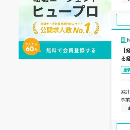
株
【
る
服
累計
事業