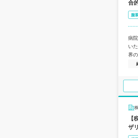
合
服
病院
いた
界の
【
ザ