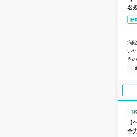
名
服
病院
いた
界の
税
【
全