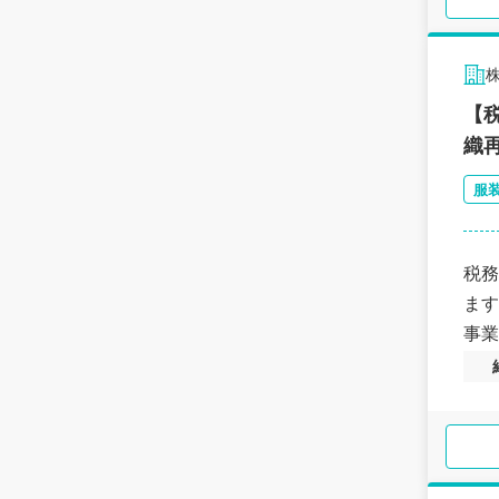
【
織
服
税務
ます
事業