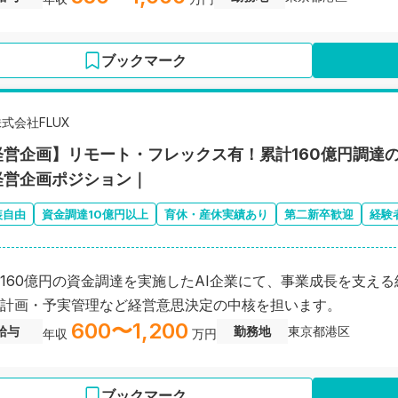
ブックマーク
式会社FLUX
経営企画】リモート・フレックス有！累計160億円調達の
経営企画ポジション｜
装自由
資金調達10億円以上
育休・産休実績あり
第二新卒歓迎
経験
160億円の資金調達を実施したAI企業にて、事業成長を支え
計画・予実管理など経営意思決定の中核を担います。
600〜1,200
給与
勤務地
東京都港区
年収
万円
ブックマーク