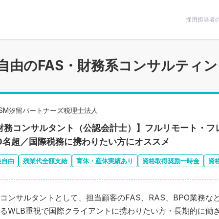
条件で絞りこむ
採用担当者
自由のFAS・財務系コンサルティン
RSM汐留パートナーズ税理士法人
 財務コンサルタント（公認会計士）】フルリモート・フ
00名超／国際税務に携わりたい方にオススメ
装自由
残業代全額支給
育休・産休実績あり
資格取得奨励一時金
資
コンサルタントとして、担当顧客のFAS、RAS、BPO業務
るWLB重視で国際クライアントに携わりたい方・長期的に働