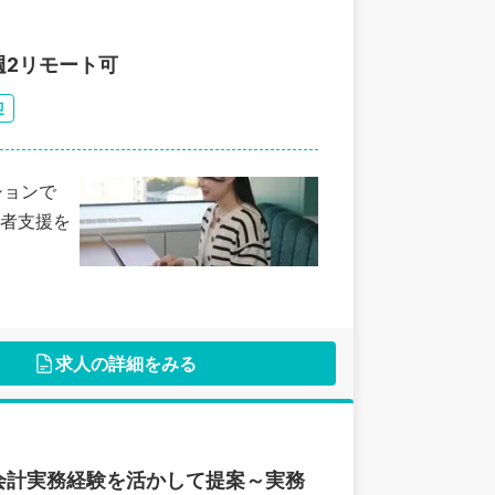
週2リモート可
迎
ションで
者支援を
求人の詳細をみる
会計実務経験を活かして提案～実務