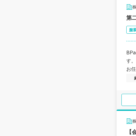
第
服
BP
す。
お任
【