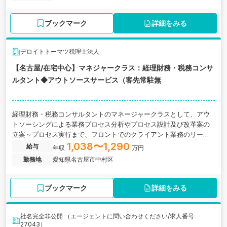
ブックマーク
詳細をみる
デロイトトーマツ税理士法人
【名古屋/在宅中心】マネジャークラス：経理財務・税務コンサ
ルタント◆アウトソースサービス（客先常駐無
経理財務・税務コンサルタントのマネージャークラスとして、アウ
トソーシングによる業務プロセス分析やプロセス設計及び改革案の
立案～プロセス実行まで、フロントでのクライアント業務のリード
役を担っていただきます。愛知県名古屋市にある税理士法人です。
1,038〜1,290
給与
年収
万円
勤務地
愛知県名古屋市中村区
ブックマーク
詳細をみる
社名完全非公開 （エージェントに問い合わせください/求人番号
27043）