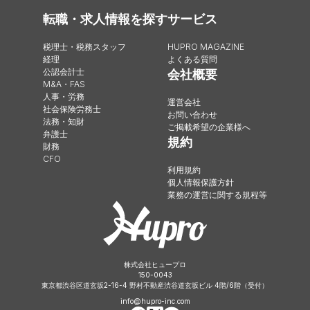
転職・求人情報を探す
サービス
税理士・税務スタッフ
HUPRO MAGAZINE
経理
よくある質問
公認会計士
会社概要
M&A・FAS
人事・労務
運営会社
社会保険労務士
お問い合わせ
法務・知財
ご掲載希望の企業様へ
弁護士
規約
財務
CFO
利用規約
個人情報保護方針
業務の運営に関する規程等
株式会社ヒュープロ
150-0043
東京都渋谷区道玄坂2-16-4 野村不動産渋谷道玄坂ビル 4階/6階（受付）
info@hupro-inc.com