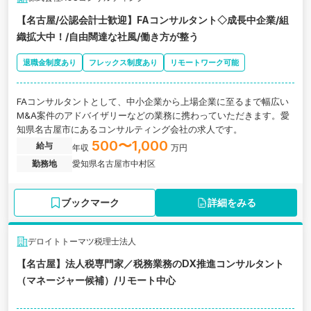
【名古屋/公認会計士歓迎】FAコンサルタント◇成長中企業/組
織拡大中！/自由闊達な社風/働き方が整う
退職金制度あり
フレックス制度あり
リモートワーク可能
FAコンサルタントとして、中小企業から上場企業に至るまで幅広い
M&A案件のアドバイザリーなどの業務に携わっていただきます。愛
知県名古屋市にあるコンサルティング会社の求人です。
500〜1,000
給与
年収
万円
勤務地
愛知県名古屋市中村区
ブックマーク
詳細をみる
デロイトトーマツ税理士法人
【名古屋】法人税専門家／税務業務のDX推進コンサルタント
（マネージャー候補）/リモート中心