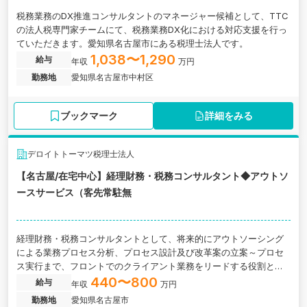
税務業務のDX推進コンサルタントのマネージャー候補として、TTC
の法人税専門家チームにて、税務業務DX化における対応支援を行っ
ていただきます。愛知県名古屋市にある税理士法人です。
1,038〜1,290
給与
年収
万円
勤務地
愛知県名古屋市中村区
ブックマーク
詳細をみる
デロイトトーマツ税理士法人
【名古屋/在宅中心】経理財務・税務コンサルタント◆アウトソ
ースサービス（客先常駐無
経理財務・税務コンサルタントとして、将来的にアウトソーシング
による業務プロセス分析、プロセス設計及び改革案の立案～プロセ
ス実行まで、フロントでのクライアント業務をリードする役割とな
っていただけるよう、様々な業種のオペレーションを行っていただ
440〜800
給与
年収
万円
きます。愛知県名古屋市にある税理士法人です。
勤務地
愛知県名古屋市