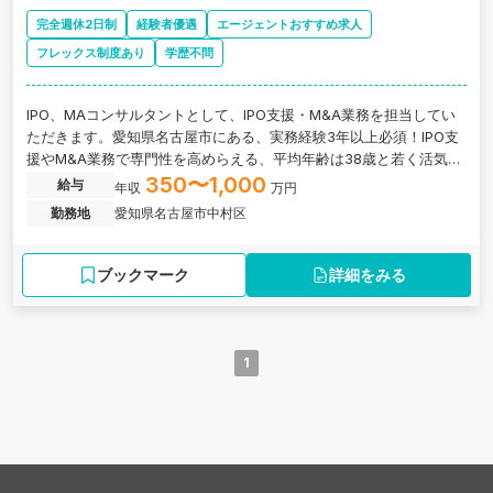
完全週休2日制
経験者優遇
エージェントおすすめ求人
フレックス制度あり
学歴不問
IPO、MAコンサルタントとして、IPO支援・M&A業務を担当してい
ただきます。愛知県名古屋市にある、実務経験3年以上必須！IPO支
援やM&A業務で専門性を高めらえる、平均年齢は38歳と若く活気の
あるコンサル会社の求人です。
350〜1,000
給与
年収
万円
勤務地
愛知県名古屋市中村区
ブックマーク
詳細をみる
1