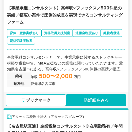
【事業承継コンサルタント】高年収×フレックス／500件超の
実績／幅広い案件で圧倒的成長を実現できるコンサルティング
ファーム
育休・産休実績あり
資格取得支援制度
退職金制度あり
経験者優遇
資格受験者歓迎
事業承継コンサルタントとして、事業承継に関するストラクチャー
構築や税務申告、M&A支援などの業務に関わっていただきます。愛
知県名古屋市にある、高年収×フレックス／500件超の実績／幅広い
案件で圧倒的成長を実現できるコンサルティング会社の求人です。
500〜2,000
給与
年収
万円
勤務地
愛知県名古屋市
ブックマーク
詳細をみる
アタックス税理士法人（アタックスグループ）
【名古屋駅直通】企業税務コンサルタント※在宅勤務有／年間