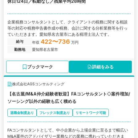
休日124日／転勤なし／残業平均28時間
企業税務コンサルタントとして、クライアントの税務に関する相談
等の対応や税務申告書作成や税務、会計に関する分析業務等を行っ
ていただきます。愛知県名古屋市にある税理士法人です。
422〜736
給与
年収
万円
勤務地
愛知県名古屋市
ブックマーク
詳細をみる
株式会社AGSコンサルティング
【名古屋/M&A仲介経験者歓迎】FAコンサルタント◇案件増加/
ソーシング以外の経験も広く積める
退職金制度あり
フレックス制度あり
リモートワーク可能
FAコンサルタントとして、中小企業から上場企業に至るまで幅広い
M&A案件のアドバイザリー業務などの業務に携わっていただきま