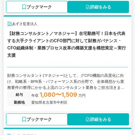
ブックマーク
詳細をみる
あずさ監査法人
【財務コンサルタント／マネジャー】在宅勤務可！日本を代表
する大手クライアントのCFO部門に対して財務ガバナンス・
CFO組織体制・業務プロセス改革の構築支援を構想策定～実行
支援
財務コンサルタント(マネジャー)として、グCFO機能の高度化に向
け、戦略系・BPR系・パフォーマンス系の分野で、全体構想から業
務要件の整理にかかる上流のコンサルタント業務をご担当頂きま
す。 愛知県名古屋市にあるグローバルファームの求人です。
1,080〜1,509
給与
年収
万円
勤務地
愛知県名古屋市中村区
ブックマーク
詳細をみる