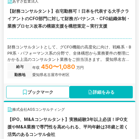
あずさ監査法人
【財務コンサルタント】在宅勤務可！日本を代表する大手クラ
イアントのCFO部門に対して財務ガバナンス・CFO組織体制・
業務プロセス改革の構築支援を構想策定～実行支援
財務コンサルタントとして、グCFO機能の高度化に向け、戦略系・B
PR系・パフォーマンス系の分野で、全体構想から業務要件の整理に
かかる上流のコンサルタント業務をご担当頂きます。 愛知県名古屋
市にあるグローバルファームの求人です。
450〜1,080
給与
年収
万円
勤務地
愛知県名古屋市中村区
ブックマーク
詳細をみる
株式会社AGSコンサルティング
【IPO、M&Aコンサルタント】実務経験3年以上必須！IPO支
援やM&A業務で専門性を高められる、平均年齢は38歳と若く
活気のあるコンサル会社